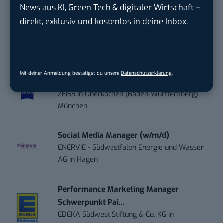
News aus KI, Green Tech & digitaler Wirtschaft –
direkt, exklusiv und kostenlos in deine Inbox.
Social Media – / Channel – Lead (...
EDEKA Südwest Stiftung & Co. KG
in
Offenburg
Mit deiner Anmeldung bestätigst du unsere
Datenschutzerklärung
.
Digital Forensic Analyst (f/m/d)
ZEISS
in
Oberkochen (Baden-Württemberg),
München
Social Media Manager (w/m/d)
ENERVIE - Südwestfalen Energie und Wasser
AG
in
Hagen
Performance Marketing Manager
Schwerpunkt Pai...
EDEKA Südwest Stiftung & Co. KG
in