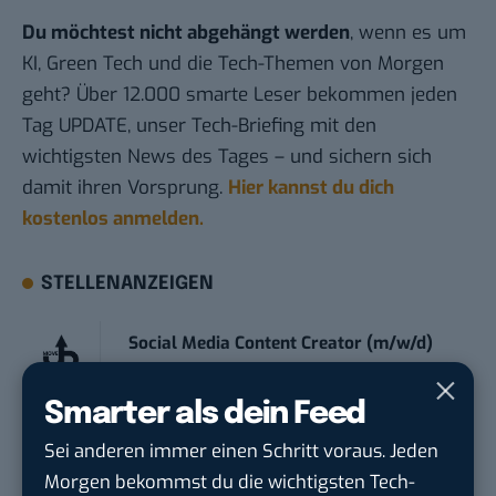
Du möchtest nicht abgehängt werden
, wenn es um
KI, Green Tech und die Tech-Themen von Morgen
geht? Über 12.000 smarte Leser bekommen jeden
Tag UPDATE, unser Tech-Briefing mit den
wichtigsten News des Tages – und sichern sich
damit ihren Vorsprung.
Hier kannst du dich
kostenlos anmelden.
STELLENANZEIGEN
Social Media Content Creator (m/w/d)
moveUP Media GmbH
in
Düsseldorf
Smarter als dein Feed
Anforderungs- und Projektmanager
Sei anderen immer einen Schritt voraus. Jeden
touristische...
Morgen bekommst du die wichtigsten Tech-
trendtours Holding GmbH
in
Eschborn