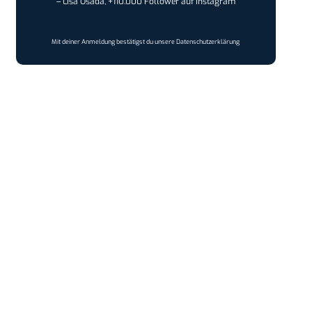
– Lisa Osada, +110.000 Follower auf Instagram
Mit deiner Anmeldung bestätigst du unsere
Datenschutzerklärung