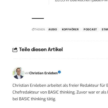
ZEISS
in
Oberkochen (Baden-W
THEMEN:
AUDIO
KOPFHÖRER
PODCAST
STA
Teile diesen Artikel
Christian Erxleben
von
Christian Erxleben arbeitet als freier Redakteur für
Chefredakteur von BASIC thinking. Zuvor war er als 
bei BASIC thinking tätig.