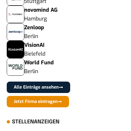
Stuttgart
novomind AG
Hamburg
Zenloop
Berlin
VisionAI
Bielefeld
World Fund
Berlin
Alle Einträge ansehen
Jetzt Firma eintragen
STELLENANZEIGEN