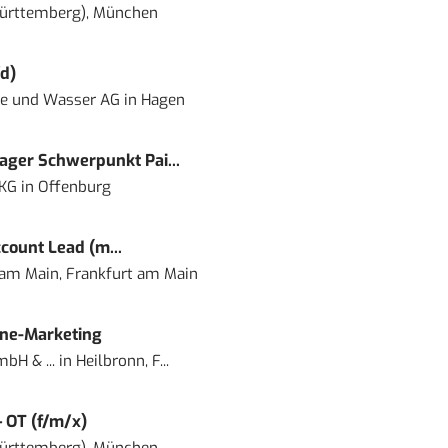
ürttemberg), München
d)
ie und Wasser AG
in
Hagen
ger Schwerpunkt Pai...
 KG
in
Offenburg
count Lead (m...
 am Main, Frankfurt am Main
ine-Marketing
bH & ...
in
Heilbronn, F...
– OT (f/m/x)