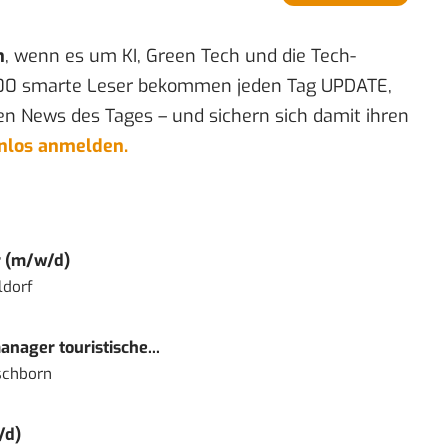
n
, wenn es um KI, Green Tech und die Tech-
00 smarte Leser bekommen jeden Tag UPDATE,
en News des Tages – und sichern sich damit ihren
enlos anmelden.
r (m/w/d)
ldorf
nager touristische...
schborn
/d)