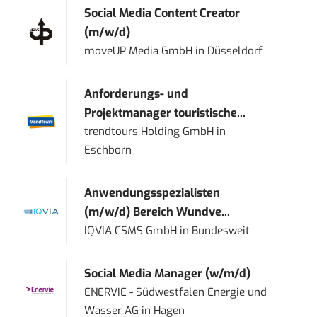
Social Media Content Creator
(m/w/d)
moveUP Media GmbH
in
Düsseldorf
Anforderungs- und
Projektmanager touristische...
trendtours Holding GmbH
in
Eschborn
Anwendungsspezialisten
(m/w/d) Bereich Wundve...
IQVIA CSMS GmbH
in
Bundesweit
Social Media Manager (w/m/d)
ENERVIE - Südwestfalen Energie und
Wasser AG
in
Hagen