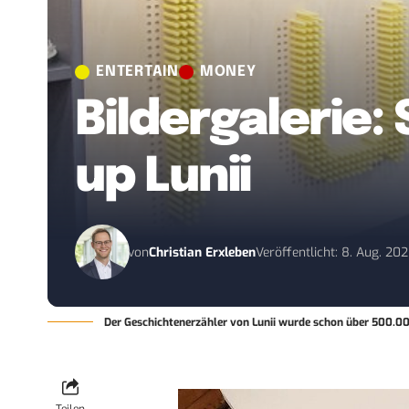
ENTERTAIN
MONEY
Bildergalerie:
up Lunii
von
Christian Erxleben
Veröffentlicht: 8. Aug. 20
Der Geschichtenerzähler von Lunii wurde schon über 500.0