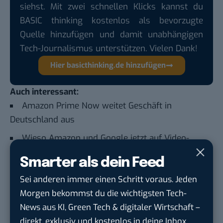
siehst. Mit zwei schnellen Klicks kannst du
BASIC thinking kostenlos als bevorzugte
Quelle hinzufügen und damit unabhängigen
Tech-Journalismus unterstützen. Vielen Dank!
Hier basicthinking.de hinzufügen
Auch interessant:
Amazon Prime Now weitet Geschäft in
Deutschland aus
Wieso Amazon und Google jetzt auf Video-
Shopping setzen
Smarter als dein Feed
Das sind die 8 wichtigsten Amazon-Geräte und
Sei anderen immer einen Schritt voraus. Jeden
Features
Morgen bekommst du die wichtigsten Tech-
Das sind die 8 größten Amazon-Flops
News aus KI, Green Tech & digitaler Wirtschaft –
direkt, exklusiv und kostenlos in deine Inbox.