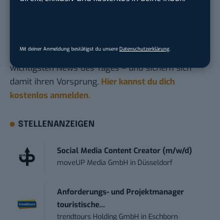
Du möchtest nicht abgehängt werden
, wenn es um
KI, Green Tech und die Tech-Themen von Morgen
geht? Über 12.000 smarte Leser bekommen jeden
Mit deiner Anmeldung bestätigst du unsere
Datenschutzerklärung
.
Tag UPDATE, unser Tech-Briefing mit den
wichtigsten News des Tages – und sichern sich
damit ihren Vorsprung.
Hier kannst du dich
kostenlos anmelden.
STELLENANZEIGEN
Social Media Content Creator (m/w/d)
moveUP Media GmbH
in
Düsseldorf
Anforderungs- und Projektmanager
touristische...
trendtours Holding GmbH
in
Eschborn