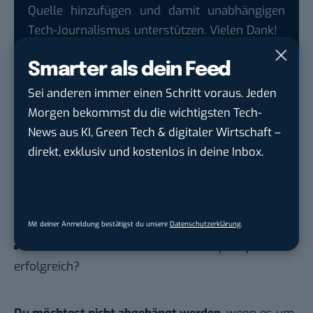
Quelle hinzufügen und damit unabhängigen
Tech-Journalismus unterstützen. Vielen Dank!
Hier basicthinking.de hinzufügen
Smarter als dein Feed
Auch interessant:
Sei anderen immer einen Schritt voraus. Jeden
Spotify for Podcasters: Spotify gibt endlich
Morgen bekommst du die wichtigsten Tech-
Einblicke in die Hörerschaft
News aus KI, Green Tech & digitaler Wirtschaft –
direkt, exklusiv und kostenlos in deine Inbox.
Spotify-Algorithmus beeinflussen: Spotify
erlaubt Künstlern, sich einzukaufen
Das sind die 10 erfolgreichsten Spotify-Songs
des Sommers
Mit deiner Anmeldung bestätigst du unsere
Datenschutzerklärung
.
Rekord-Nutzerzahlen: Warum ist Spotify so
erfolgreich?