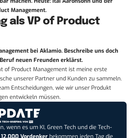
fbar machen. Heute: Itai Aaronsohn und der
oduct Management.
ag als VP of Product
 Management bei
Aklamio
. Beschreibe uns doch
 Beruf neuen Freunden erklärst.
nt of Product Management ist meine erste
sche unserer Partner und Kunden zu sammeln.
Team Entscheidungen, wie wir unser Produkt
gen entwickeln müssen.
n, wenn es um KI, Green Tech und die Tech-
r
12.000 Vordenker
bekommen jeden Tag die