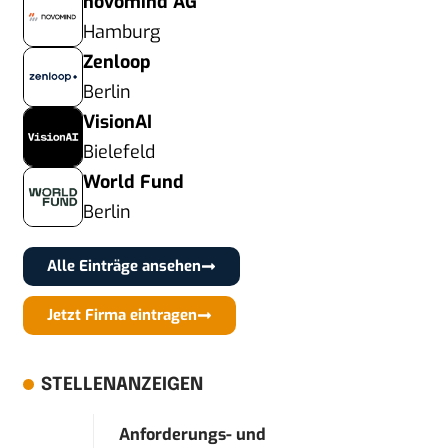
novomind AG
Hamburg
Zenloop
Berlin
VisionAI
Bielefeld
World Fund
Berlin
Alle Einträge ansehen
Jetzt Firma eintragen
STELLENANZEIGEN
Anforderungs- und