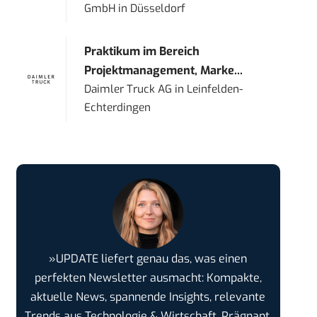
GmbH
in
Düsseldorf
Praktikum im Bereich
Projektmanagement, Marke...
Daimler Truck AG
in
Leinfelden-
Echterdingen
»UPDATE liefert genau das, was einen
perfekten Newsletter ausmacht: Kompakte,
aktuelle News, spannende Insights, relevante
Trends aus Technologie & Wirtschaft. Prägnant,