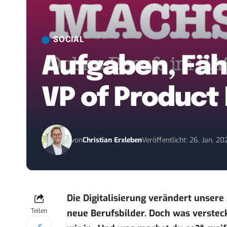
SOCIAL
Aufgaben, Fähi
VP of Produc
von
Christian Erxleben
Veröffentlicht: 26. Jan. 20
Die Digitalisierung verändert unsere
Teilen
neue Berufsbilder. Doch was verstec