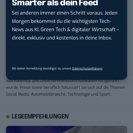
Smarter als dein Feed
THEMEN:
BTLISTICLE
CORONA
Sei anderen immer einen Schritt voraus. Jeden
Morgen bekommst du die wichtigsten Tech-
News aus KI, Green Tech & digitaler Wirtschaft –
direkt, exklusiv und kostenlos in deine Inbox.
Andrea Keller
Andrea war von 2017 bis 2023 für BASIC thinking tätig. Bereits
während ihrer Schulzeit begann 2011 ihre Arbeit als freie
Mit deiner Anmeldung bestätigst du unsere
Datenschutzerklärung
.
Journalistin, die 2013 durch das Studium im Fachbereich
Journalismus und Unternehmenskommunikation fortgeführt
wurde. Privat sowie beruflich fokussiert sie sich auf die Themen
Social Media, Automobilbranche, Technologie und Sport.
LESEEMPFEHLUNGEN