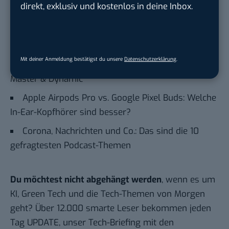
direkt, exklusiv und kostenlos in deine Inbox.
Auch interessant:
Diese 3D-Technologie bringt die Musik in deinen
Kopf – ohne Kopfhörer
Mit deiner Anmeldung bestätigst du unsere
Datenschutzerklärung
.
MW60s im Test: Die Over-Ear-Kopfhörer von
Master & Dynamic
Apple Airpods Pro vs. Google Pixel Buds: Welche
In-Ear-Kopfhörer sind besser?
Corona, Nachrichten und Co.: Das sind die 10
gefragtesten Podcast-Themen
Du möchtest nicht abgehängt werden
, wenn es um
KI, Green Tech und die Tech-Themen von Morgen
geht? Über 12.000 smarte Leser bekommen jeden
Tag UPDATE, unser Tech-Briefing mit den