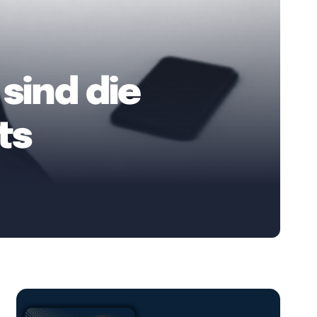
sind die
ts