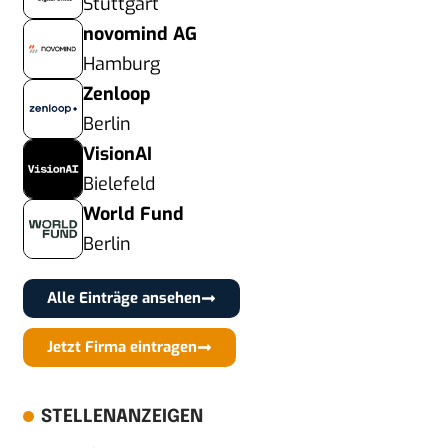
Stuttgart
novomind AG
Hamburg
Zenloop
Berlin
VisionAI
Bielefeld
World Fund
Berlin
Alle Einträge ansehen
Jetzt Firma eintragen
STELLENANZEIGEN