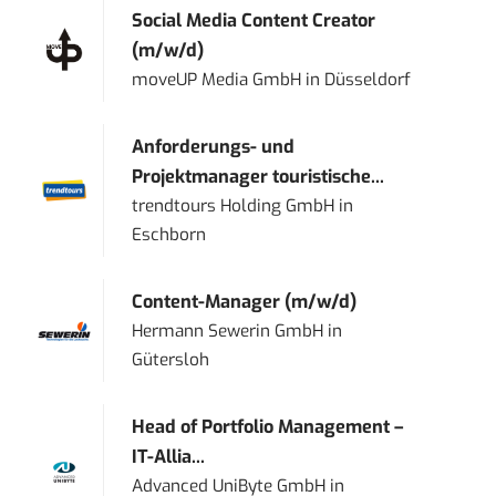
Social Media Content Creator
(m/w/d)
moveUP Media GmbH
in
Düsseldorf
Anforderungs- und
Projektmanager touristische...
trendtours Holding GmbH
in
Eschborn
Content-Manager (m/w/d)
Hermann Sewerin GmbH
in
Gütersloh
Head of Portfolio Management –
IT-Allia...
Advanced UniByte GmbH
in