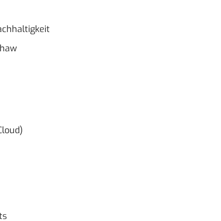
chhaltigkeit
Shaw
Cloud)
ts