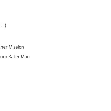
l 1)
cher Mission
s um Kater Mau