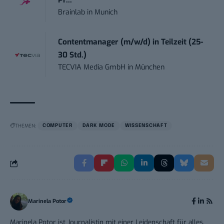
Pr...
Brainlab
in
Munich
Contentmanager (m/w/d) in Teilzeit (25-
30 Std.)
TECVIA Media GmbH
in
München
THEMEN:
COMPUTER
DARK MODE
WISSENSCHAFT
Marinela Potor
Marinela Potor ist Journalistin mit einer Leidenschaft für alles,