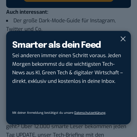
Auch interessant:
Der große Dark-Mode-Guide für Instagram,
Twitter und Co.
Das sind die 10 wichtigsten
Smarter als dein Feed
Programmierfähigkeiten
Sei anderen immer einen Schritt voraus. Jeden
Studie überrascht: Programmiersprache lesen
Morgen bekommst du die wichtigsten Tech-
hat nichts mit Mathe oder Sprachen zu tun
News aus KI, Green Tech & digitaler Wirtschaft –
Weißt du noch damals, als wir unsere Tage mit
direkt, exklusiv und kostenlos in deine Inbox.
dem Gameboy Color verbracht haben?
Du möchtest nicht abgehängt werden
, wenn es um
Mit deiner Anmeldung bestätigst du unsere
Datenschutzerklärung
.
KI, Green Tech und die Tech-Themen von Morgen
geht? Über 12.000 smarte Leser bekommen jeden
Tag UPDATE, unser Tech-Briefing mit den