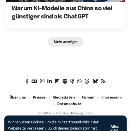
Warum KI-Modelle aus China so viel
günstiger sind als ChatGPT
Mehr anzeigen
Über uns
Presse
Mediadaten
Firmen
Impressum
Datenschutz
© 2003 - 2026 BASIC thinking GmbH
Wir benutzen Cookies, um die Nutzerfreundlichkeit der
Alles
iPhone 17 Pro sichern:
Für 1 € +
Website zu verbessern. Durch deinen Besuch stimmst
klar!