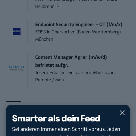
Heilbronn, F...
Endpoint Security Engineer – OT (f/m/x)
ZEISS
in
Oberkochen (Baden-Württemberg),
München
Content Manager Agrar (m/w/d)
befristet aufgr...
Josera Erbacher Service GmbH & Co...
in
Remote / Mob...
THEMEN:
DIGITALISIERUNG
INNOVATION
STANDORT
Smarter als dein Feed
START-UPS
Sei anderen immer einen Schritt voraus. Jeden