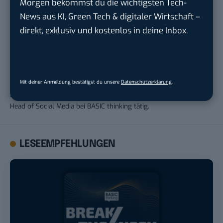
Morgen bekommst du die wichtigsten Tech-
News aus KI, Green Tech & digitaler Wirtschaft –
direkt, exklusiv und kostenlos in deine Inbox.
Christian Erxleben
Christian Erxleben arbeitet als freier Redakteur für BASIC
thinking. Von Ende 2017 bis Ende 2021 war er Chefredakteur von
Mit deiner Anmeldung bestätigst du unsere
Datenschutzerklärung
.
BASIC thinking. Zuvor war er als Ressortleiter Social Media und
Head of Social Media bei BASIC thinking tätig.
LESEEMPFEHLUNGEN