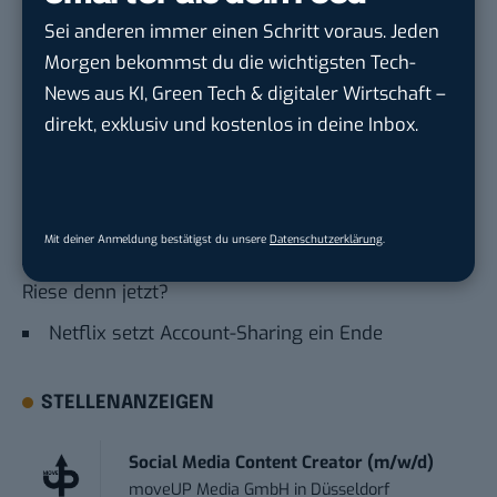
„Comedy Premium League“ und „D.P.“. Ein konkretes
Sei anderen immer einen Schritt voraus. Jeden
Publikationsdatum gibt es noch nicht.
Morgen bekommst du die wichtigsten Tech-
Auch interessant:
News aus KI, Green Tech & digitaler Wirtschaft –
Das sind die 10 erfolgreichsten Netflix Originals
direkt, exklusiv und kostenlos in deine Inbox.
in Deutschland
Stranger Things und Tiger King: Netflix eröffnet
Merch Shop
Mit deiner Anmeldung bestätigst du unsere
Datenschutzerklärung
.
Netflix und Gaming: Was plant der Streaming-
Riese denn jetzt?
Netflix setzt Account-Sharing ein Ende
STELLENANZEIGEN
Social Media Content Creator (m/w/d)
moveUP Media GmbH
in
Düsseldorf