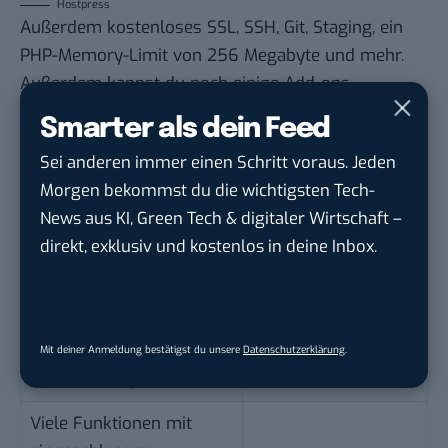
Hostpress
Außerdem kostenloses SSL, SSH, Git, Staging, ein
PHP-Memory-Limit von 256 Megabyte und mehr.
Außerdem kannst du noch einige Add-ons
dazubuchen, wie beispielsweise „Secureplan“, bei
Smarter als dein Feed
dem unter anderem Updates für WordPress,
Sei anderen immer einen Schritt voraus. Jeden
Plugins und Themes gemacht werden, um die
Morgen bekommst du die wichtigsten Tech-
Sicherheit zu verbessern.
News aus KI, Green Tech & digitaler Wirtschaft –
Vorteile von Hostpress
Nachteile von
direkt, exklusiv und kostenlos in deine Inbox.
Hostpress
Deutscher Webhoster
Auf Unternehmen
spezialisiert
Mit deiner Anmeldung bestätigst du unsere
Datenschutzerklärung
.
Add-ons möglich
Viele Funktionen mit