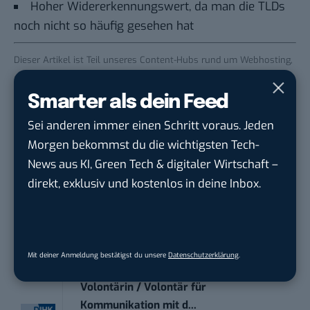
Hoher Widererkennungswert, da man die TLDs
noch nicht so häufig gesehen hat
Dieser Artikel ist Teil unseres
Content-Hubs rund um Webhosting,
Cloud-Services und Domains
und wird gesponsert von IONOS.
Smarter als dein Feed
STELLENANZEIGEN
Sei anderen immer einen Schritt voraus. Jeden
Morgen bekommst du die wichtigsten Tech-
Social Media Content Creator (m/w/d)
News aus KI, Green Tech & digitaler Wirtschaft –
moveUP Media GmbH
in
Düsseldorf
direkt, exklusiv und kostenlos in deine Inbox.
Anforderungs- und Projektmanager
touristische...
trendtours Holding GmbH
in
Eschborn
Mit deiner Anmeldung bestätigst du unsere
Datenschutzerklärung
.
Volontärin / Volontär für
Kommunikation mit d...