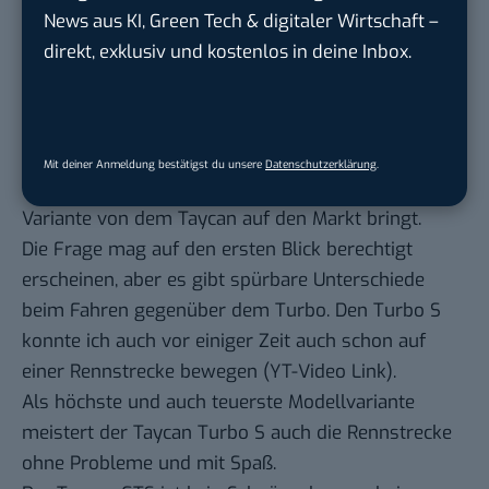
News aus KI, Green Tech & digitaler Wirtschaft –
direkt, exklusiv und kostenlos in deine Inbox.
Fahreindruck Porsche Taycan GTS
– Rennstrecke
Auf Social Media wurde ich bereits gefragt, warum
Mit deiner Anmeldung bestätigst du unsere
Datenschutzerklärung
.
Porsche jetzt mit dem Taycan GTS eine weitere
Variante von dem Taycan auf den Markt bringt.
Die Frage mag auf den ersten Blick berechtigt
erscheinen, aber es gibt spürbare Unterschiede
beim Fahren gegenüber dem Turbo. Den Turbo S
konnte ich auch vor einiger Zeit auch schon auf
einer Rennstrecke bewegen (YT-Video Link).
Als höchste und auch teuerste Modellvariante
meistert der Taycan Turbo S auch die Rennstrecke
ohne Probleme und mit Spaß.