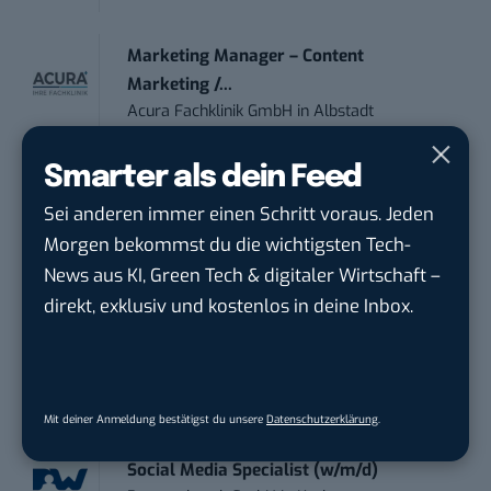
Marketing Manager – Content
Marketing /...
Acura Fachklinik GmbH
in
Albstadt
Smarter als dein Feed
Content Marketing Specialist Product &
Te...
Sei anderen immer einen Schritt voraus. Jeden
Ferdinand Bilstein GmbH & Co. KG
in
Morgen bekommst du die wichtigsten Tech-
Ennepetal
News aus KI, Green Tech & digitaler Wirtschaft –
direkt, exklusiv und kostenlos in deine Inbox.
Social Media Manager / Content Creator
(m/w/d)
Dr. Meyer & Meyer-Peteaux New Media
Compa...
in
Rastede
Mit deiner Anmeldung bestätigst du unsere
Datenschutzerklärung
.
Social Media Specialist (w/m/d)