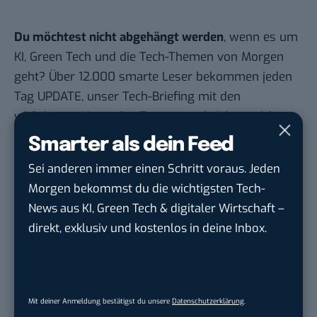
Du möchtest nicht abgehängt werden
, wenn es um
KI, Green Tech und die Tech-Themen von Morgen
geht? Über 12.000 smarte Leser bekommen jeden
Tag UPDATE, unser Tech-Briefing mit den
wichtigsten News des Tages – und sichern sich
damit ihren Vorsprung.
Hier kannst du dich
Smarter als dein Feed
kostenlos anmelden.
Sei anderen immer einen Schritt voraus. Jeden
Morgen bekommst du die wichtigsten Tech-
STELLENANZEIGEN
News aus KI, Green Tech & digitaler Wirtschaft –
direkt, exklusiv und kostenlos in deine Inbox.
Social Media Content Creator (m/w/d)
moveUP Media GmbH
in
Düsseldorf
Anforderungs- und Projektmanager
Mit deiner Anmeldung bestätigst du unsere
Datenschutzerklärung
.
touristische...