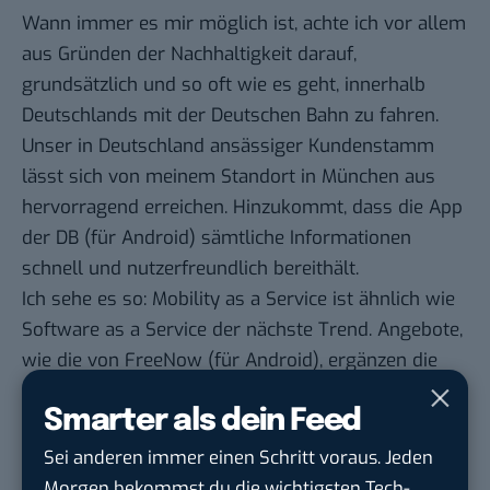
Wann immer es mir möglich ist, achte ich vor allem
aus Gründen der Nachhaltigkeit darauf,
grundsätzlich und so oft wie es geht, innerhalb
Deutschlands mit der Deutschen Bahn zu fahren.
Unser in Deutschland ansässiger Kundenstamm
lässt sich von meinem Standort in München aus
hervorragend erreichen. Hinzukommt, dass die
App
der DB
(für
Android
) sämtliche Informationen
schnell und nutzerfreundlich bereithält.
Ich sehe es so: Mobility as a Service ist ähnlich wie
Software as a Service der nächste Trend. Angebote,
wie die von
FreeNow
(für
Android
), ergänzen die
klassischen Fortbewegungsmöglichkeiten. Und
Smarter als dein Feed
gerade bei Geschäftsreisen in eine neue Stadt, wenn
ich dort schnell zum nächsten Termin muss, sind
Sei anderen immer einen Schritt voraus. Jeden
die Angebote und Services von FreeNow sehr
Morgen bekommst du die wichtigsten Tech-