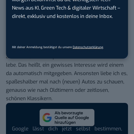
flexibel und einfach zu nutzen.
News aus KI, Green Tech & digitaler Wirtschaft –
Zusätzlich, da ich den gesamten Raum in Europa
direkt, exklusiv und kostenlos in deine Inbox.
betreue, liebe ich das europäische Netz, das
FreeNow stark ausbaut. Ein Anbieter, den man in
ganz Europa nutzen kann.
Mobile.de
(für
Android
): Also vorweg muss ich
Mit deiner Anmeldung bestätigst du unsere
Datenschutzerklärung
.
anmerken, dass ich ja im Geburtsland des Autos
lebe. Das heißt, ein gewisses Interesse wird einem
da automatisch mitgegeben. Ansonsten liebe ich es,
spaßeshalber mal nach (neuen) Autos zu schauen,
genauso wie nach Oldtimern oder zeitlosen,
schönen Klassikern.
Google lässt dich jetzt selbst bestimmen,