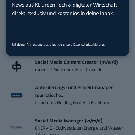
Tag UPDATE, unser Tech-Briefing mit den
News aus KI, Green Tech & digitaler Wirtschaft –
wichtigsten News des Tages – und sichern sich
direkt, exklusiv und kostenlos in deine Inbox.
damit ihren Vorsprung.
Hier kannst du dich
kostenlos anmelden.
Mit deiner Anmeldung bestätigst du unsere
Datenschutzerklärung
.
STELLENANZEIGEN
Social Media Content Creator (m/w/d)
moveUP Media GmbH
in
Düsseldorf
Anforderungs- und Projektmanager
touristische...
trendtours Holding GmbH
in
Eschborn
Social Media Manager (w/m/d)
ENERVIE - Südwestfalen Energie und Wasser