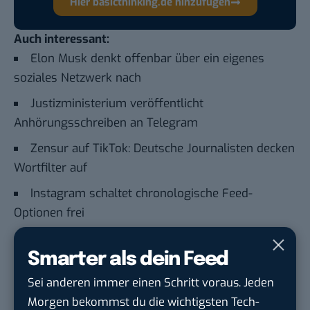
Hier basicthinking.de hinzufügen
Auch interessant:
Elon Musk denkt offenbar über ein eigenes
soziales Netzwerk nach
Justizministerium veröffentlicht
Anhörungsschreiben an Telegram
Zensur auf TikTok: Deutsche Journalisten decken
Wortfilter auf
Instagram schaltet chronologische Feed-
Optionen frei
Smarter als dein Feed
Du möchtest nicht abgehängt werden
, wenn es um
KI, Green Tech und die Tech-Themen von Morgen
Sei anderen immer einen Schritt voraus. Jeden
geht? Über 12.000 smarte Leser bekommen jeden
Morgen bekommst du die wichtigsten Tech-