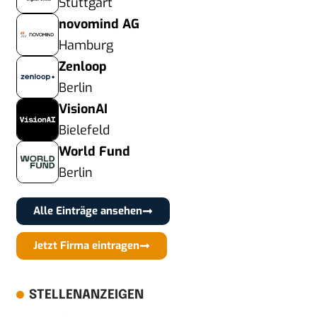
Stuttgart
novomind AG
Hamburg
Zenloop
Berlin
VisionAI
Bielefeld
World Fund
Berlin
Alle Einträge ansehen
Jetzt Firma eintragen
STELLENANZEIGEN