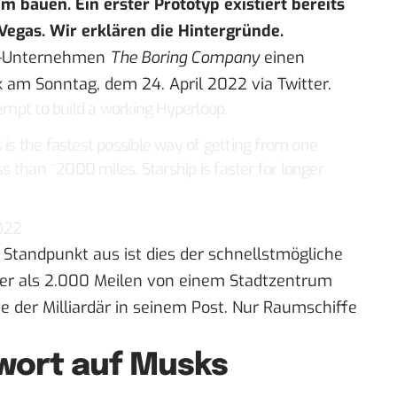
 bauen. Ein erster Prototyp existiert bereits
Vegas. Wir erklären die Hintergründe.
au-Unternehmen
The Boring Company
einen
k am Sonntag, dem 24. April 2022
via Twitter
.
tempt to build a working Hyperloop.
 is the fastest possible way of getting from one
ss than ~2000 miles. Starship is faster for longer
2022
Standpunkt aus ist dies der schnellstmögliche
er als 2.000 Meilen von einem Stadtzentrum
 der Milliardär in seinem Post. Nur Raumschiffe
wort auf Musks