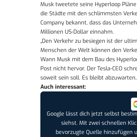
Musk tweetete seine Hyperloop Pläne
die Städte mit den schlimmsten Verk
Company bekannt
, dass das Unterne
Millionen US-Dollar einnahm.
„Den Verkehr zu besiegen ist der ulti
Menschen der Welt können den Verkehr 
Wann Musk mit dem Bau des Hyperloo
Post nicht hervor. Der Tesla-CEO sch
soweit sein soll. Es bleibt abzuwart
Auch interessant:
Google lässt dich jetzt selbst bes
siehst. Mit zwei schnellen Kli
bevorzugte Quelle hinzufügen 