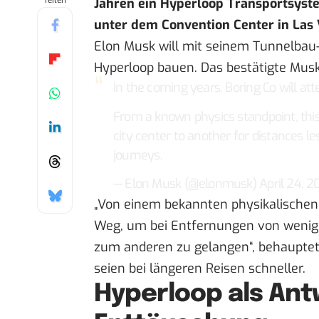
Teilen
Jahren ein Hyperloop Transportsystem
unter dem Convention Center in Las 
Elon Musk will mit seinem Tunnelb
Hyperloop
bauen. Das bestätigte Mus
In the coming years, Boring Co will at
From a known physics standpoint, this
city center to another for distances le
journeys.
— Elon Musk (@elonmusk)
April 24, 
„Von einem bekannten physikalischen 
Weg, um bei Entfernungen von wenig
zum anderen zu gelangen“, behauptete
seien bei längeren Reisen schneller.
Hyperloop als Ant