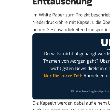
Enttäuschung
Im
White Pape
r zum Projekt beschrie
Niederdruckröhre mit Kapseln, die üb
hohen Geschwindigkeiten transportier
Du willst nicht abgehängt werde
Themen von Morgen geht? Übe
wichtigsten News direkt in di
Nur für kurze Zeit:
Anmelden und
Mit deiner Anmeldung bestätigst du u
Die Kapseln werden dabei auf einem 