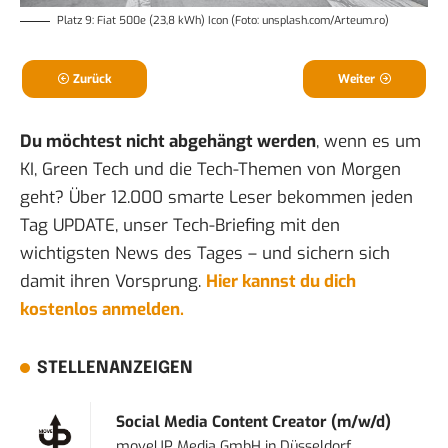
Platz 9: Fiat 500e (23,8 kWh) Icon (Foto: unsplash.com/Arteum.ro)
Zurück
Weiter
Du möchtest nicht abgehängt werden
, wenn es um
KI, Green Tech und die Tech-Themen von Morgen
geht? Über 12.000 smarte Leser bekommen jeden
Tag UPDATE, unser Tech-Briefing mit den
wichtigsten News des Tages – und sichern sich
damit ihren Vorsprung.
Hier kannst du dich
kostenlos anmelden.
STELLENANZEIGEN
Social Media Content Creator (m/w/d)
moveUP Media GmbH
in
Düsseldorf