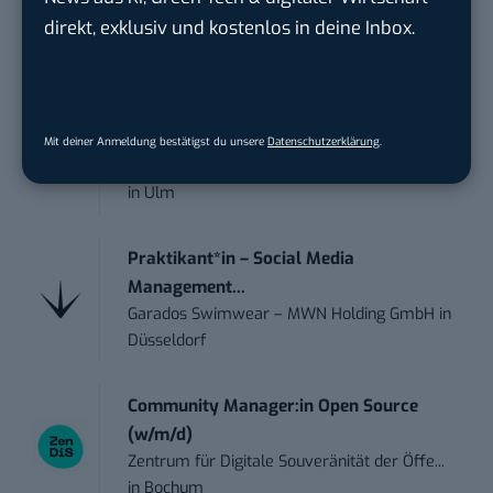
FEINMETALL GmbH
in
Herrenberg bei
direkt, exklusiv und kostenlos in deine Inbox.
Stuttgart
Praktikum im E-Business – Business
Inte...
Mit deiner Anmeldung bestätigst du unsere
Datenschutzerklärung
.
Liebherr-Hausgeräte Ochsenhausen GmbH
in
Ulm
Praktikant*in – Social Media
Management...
Garados Swimwear – MWN Holding GmbH
in
Düsseldorf
Community Manager:in Open Source
(w/m/d)
Zentrum für Digitale Souveränität der Öffe...
in
Bochum