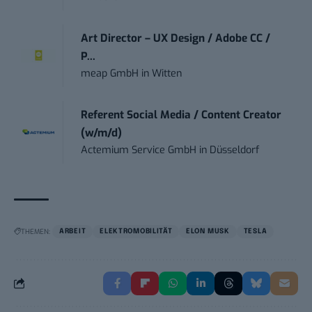
Art Director – UX Design / Adobe CC /
P...
meap GmbH
in
Witten
Referent Social Media / Content Creator
(w/m/d)
Actemium Service GmbH
in
Düsseldorf
THEMEN:
ARBEIT
ELEKTROMOBILITÄT
ELON MUSK
TESLA