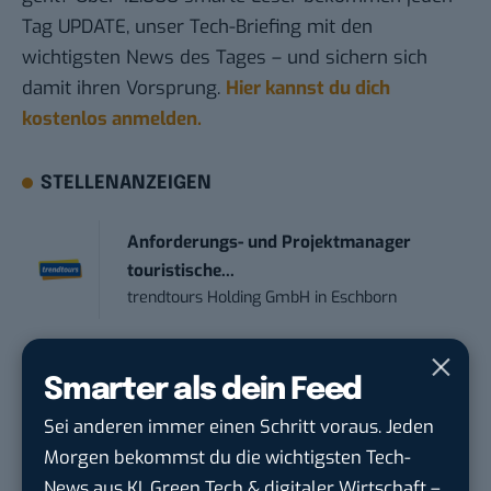
Tag UPDATE, unser Tech-Briefing mit den
wichtigsten News des Tages – und sichern sich
damit ihren Vorsprung.
Hier kannst du dich
kostenlos anmelden.
STELLENANZEIGEN
Anforderungs- und Projektmanager
touristische...
trendtours Holding GmbH
in
Eschborn
Online Marketing Manager (w/m/d)
Smarter als dein Feed
1&1
in
Montabaur, München
Sei anderen immer einen Schritt voraus. Jeden
Marketing Specialist – AI & Content
Morgen bekommst du die wichtigsten Tech-
Manag...
News aus KI, Green Tech & digitaler Wirtschaft –