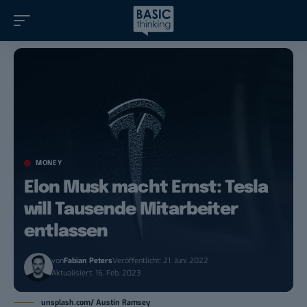
MONEY
Elon Musk macht Ernst: Tesla
will Tausende Mitarbeiter
entlassen
von
Fabian Peters
Veröffentlicht: 21. Juni 2022
Aktualisiert: 16. Feb. 2023
unsplash.com/ Austin Ramsey