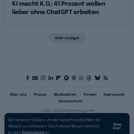
KI macht K.O.: 41 Prozent wollen
lieber ohne ChatGPT arbeiten
Mehr anzeigen
Über uns
Presse
Mediadaten
Firmen
Impressum
Datenschutz
© 2003 - 2026 BASIC thinking GmbH
Wir benutzen Cookies, um die Nutzerfreundlichkeit der
Alles
iPhone 17 Pro sichern:
Für 1 € +
Website zu verbessern. Durch deinen Besuch stimmst
klar!
200 € Hardware-Bonus!
du dem
Datenschutz
zu.