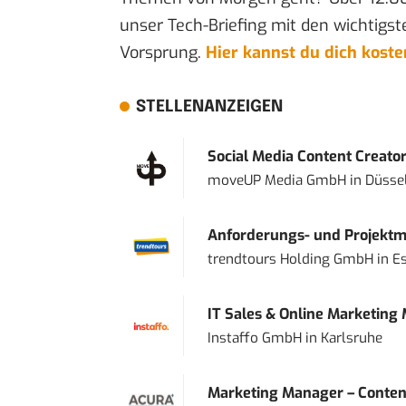
unser Tech-Briefing mit den wichtigst
Vorsprung.
Hier kannst du dich kost
STELLENANZEIGEN
Social Media Content Creato
moveUP Media GmbH
in
Düsse
Anforderungs- und Projektma
trendtours Holding GmbH
in
E
IT Sales & Online Marketing
Instaffo GmbH
in
Karlsruhe
Marketing Manager – Content