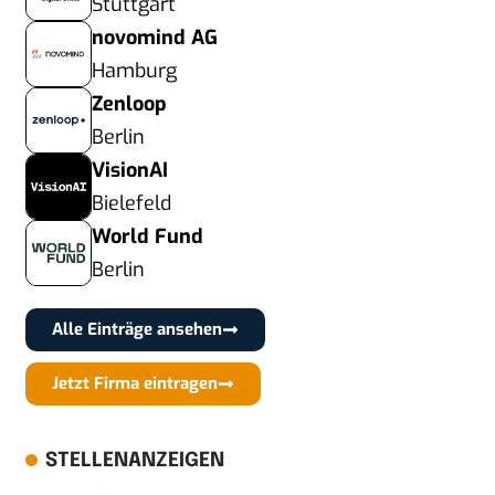
Stuttgart
novomind AG
Hamburg
Zenloop
Berlin
VisionAI
Bielefeld
World Fund
Berlin
Alle Einträge ansehen
Jetzt Firma eintragen
STELLENANZEIGEN