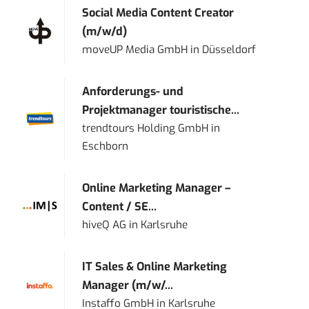
Social Media Content Creator
(m/w/d)
moveUP Media GmbH
in
Düsseldorf
Anforderungs- und
Projektmanager touristische...
trendtours Holding GmbH
in
Eschborn
Online Marketing Manager –
Content / SE...
hiveQ AG
in
Karlsruhe
IT Sales & Online Marketing
Manager (m/w/...
Instaffo GmbH
in
Karlsruhe