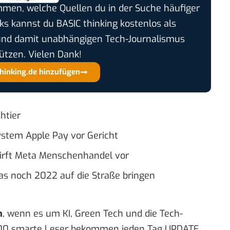
timmen, welche Quellen du in der Suche häufiger
cks kannst du BASIC thinking kostenlos als
und damit unabhängigen Tech-Journalismus
ützen. Vielen Dank!
thinking.de hinzufügen
htier
stem Apple Pay vor Gericht
wirft Meta Menschenhandel vor
las noch 2022 auf die Straße bringen
n
, wenn es um KI, Green Tech und die Tech-
00 smarte Leser bekommen jeden Tag UPDATE,