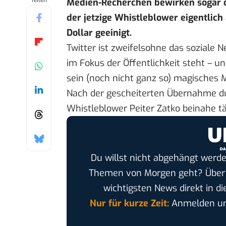
Teilen
Medien-Recherchen bewirken sogar d
der jetzige Whistleblower eigentlich
Dollar geeinigt.
Twitter ist zweifelsohne das soziale
im Fokus der Öffentlichkeit steht – 
sein (noch nicht ganz so) magisches M
Nach der
gescheiterten Übernahme
du
Whistleblower
Peiter Zatko beinahe tä
Du willst nicht abgehängt werde
Themen von Morgen geht? Übe
wichtigsten News direkt in di
Nur für kurze Zeit:
Anmelden und