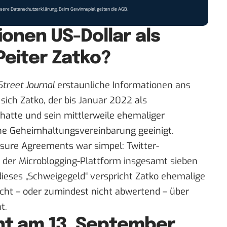
nsere
Datenschutzerklärung
. Beim Gewinnspiel gelten die
AGB
.
lionen US-Dollar als
Peiter Zatko?
Street Journal
erstaunliche Informationen ans
ich Zatko, der bis Januar 2022 als
t hatte und sein mittlerweile ehemaliger
ine Geheimhaltungsvereinbarung geeinigt.
sure Agreements war simpel: Twitter-
n der Microblogging-Plattform insgesamt sieben
dieses „Schweigegeld“ verspricht Zatko ehemalige
nicht – oder zumindest nicht abwertend – über
t.
cht am 13. September