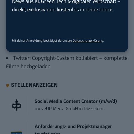
News aus KI, Green Tech & digitaler Wirtschaft –
startet in Deutschland
direkt, exklusiv und kostenlos in deine Inbox.
Drogenkartell nutzt Amazon, um Crystal Meth zu
verschicken
Apple, Amazon und Co.: Das sind die 10
Mit deiner Anmeldung bestätigst du unsere
Datenschutzerklärung
.
wertvollsten Marken der Welt
Twitter: Copyright-System kollabiert – komplette
Filme hochgeladen
STELLENANZEIGEN
Social Media Content Creator (m/w/d)
moveUP Media GmbH
in
Düsseldorf
Anforderungs- und Projektmanager