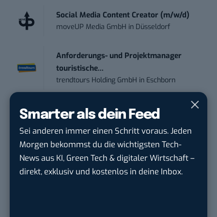
Social Media Content Creator (m/w/d)
moveUP Media GmbH
in
Düsseldorf
Anforderungs- und Projektmanager
touristische...
trendtours Holding GmbH
in
Eschborn
Endpoint Security Engineer – OT (f/m/x)
Smarter als dein Feed
ZEISS
in
Oberkochen (Baden-Württemberg),
Sei anderen immer einen Schritt voraus. Jeden
München
Morgen bekommst du die wichtigsten Tech-
News aus KI, Green Tech & digitaler Wirtschaft –
Content Manager Agrar (m/w/d)
direkt, exklusiv und kostenlos in deine Inbox.
befristet aufgr...
Josera Erbacher Service GmbH & Co...
in
Remote / Mob...