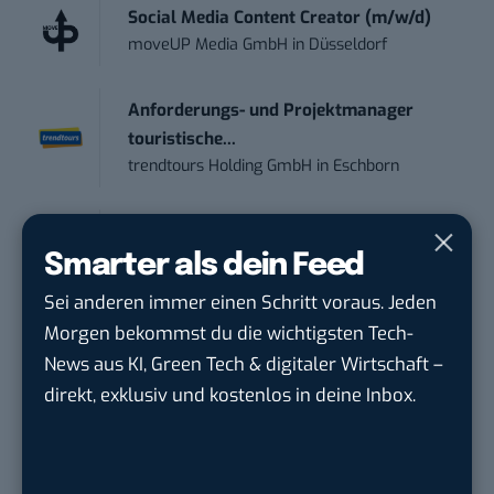
Social Media Content Creator (m/w/d)
moveUP Media GmbH
in
Düsseldorf
Anforderungs- und Projektmanager
touristische...
trendtours Holding GmbH
in
Eschborn
Social Media – / Channel – Lead (...
EDEKA Südwest Stiftung & Co. KG
in
Smarter als dein Feed
Offenburg
Sei anderen immer einen Schritt voraus. Jeden
Morgen bekommst du die wichtigsten Tech-
Volontär (m/w/d) Online-Redaktion &
News aus KI, Green Tech & digitaler Wirtschaft –
Conte...
direkt, exklusiv und kostenlos in deine Inbox.
TURCK-Gruppe
in
Mülheim an der Ruhr
Digital Forensic Analyst (f/m/d)