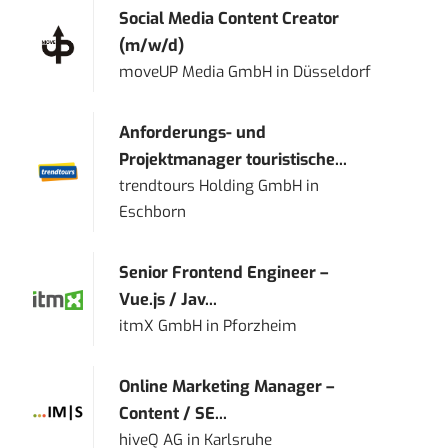
Social Media Content Creator
(m/w/d)
moveUP Media GmbH
in
Düsseldorf
Anforderungs- und
Projektmanager touristische...
trendtours Holding GmbH
in
Eschborn
Senior Frontend Engineer –
Vue.js / Jav...
itmX GmbH
in
Pforzheim
Online Marketing Manager –
Content / SE...
hiveQ AG
in
Karlsruhe