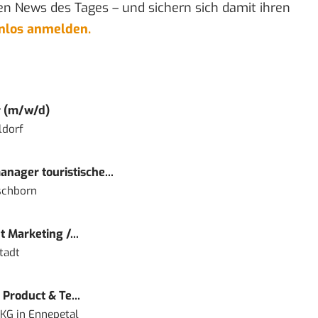
en News des Tages – und sichern sich damit ihren
enlos anmelden.
r (m/w/d)
ldorf
nager touristische...
schborn
 Marketing /...
tadt
Product & Te...
 KG
in
Ennepetal