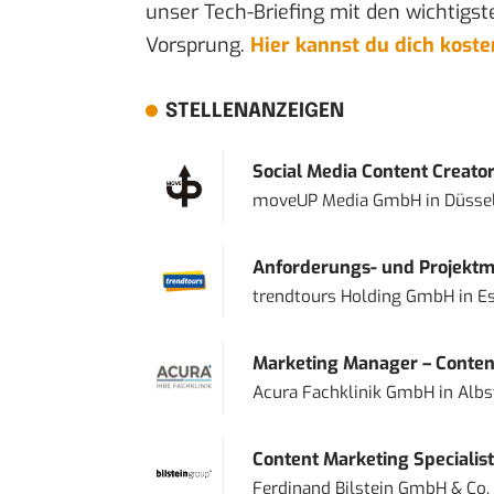
unser Tech-Briefing mit den wichtigst
Vorsprung.
Hier kannst du dich kost
STELLENANZEIGEN
Social Media Content Creato
moveUP Media GmbH
in
Düsse
Anforderungs- und Projektma
trendtours Holding GmbH
in
E
Marketing Manager – Content
Acura Fachklinik GmbH
in
Albs
Content Marketing Specialist 
Ferdinand Bilstein GmbH & Co.