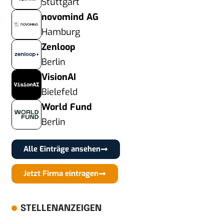
Stuttgart
novomind AG
Hamburg
Zenloop
Berlin
VisionAI
Bielefeld
World Fund
Berlin
Alle Einträge ansehen
Jetzt Firma eintragen
STELLENANZEIGEN