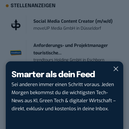
STELLENANZEIGEN
Social Media Content Creator (m/w/d)
moveUP Media GmbH
in
Düsseldorf
Anforderungs- und Projektmanager
touristische...
trendtours Holding GmbH
in
Eschborn
Smarter als dein Feed
IT Sales & Online Marketing Manager
Sei anderen immer einen Schritt voraus. Jeden
(m/w/...
Instaffo GmbH
in
Karlsruhe
Morgen bekommst du die wichtigsten Tech-
News aus KI, Green Tech & digitaler Wirtschaft –
direkt, exklusiv und kostenlos in deine Inbox.
Marketing Manager – Content
Marketing /...
Acura Fachklinik GmbH
in
Albstadt