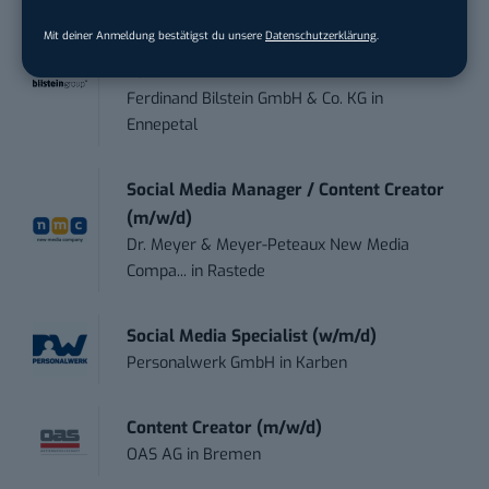
Mit deiner Anmeldung bestätigst du unsere
Datenschutzerklärung
.
Content Marketing Specialist Product &
Te...
Ferdinand Bilstein GmbH & Co. KG
in
Ennepetal
Social Media Manager / Content Creator
(m/w/d)
Dr. Meyer & Meyer-Peteaux New Media
Compa...
in
Rastede
Social Media Specialist (w/m/d)
Personalwerk GmbH
in
Karben
Content Creator (m/w/d)
OAS AG
in
Bremen