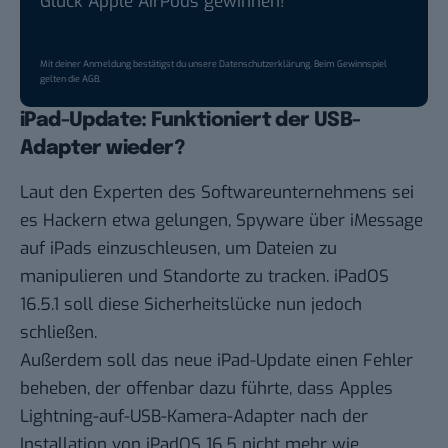
Glück Apple AirPods gewinnen!
Mit deiner Anmeldung bestätigst du unsere
Datenschutzerklärung
. Beim Gewinnspiel
gelten die
AGB
.
iPad-Update: Funktioniert der USB-
Adapter wieder?
Laut den Experten
des Softwareunternehmens sei
es Hackern etwa gelungen, Spyware über iMessage
auf iPads einzuschleusen, um Dateien zu
manipulieren und Standorte zu tracken. iPadOS
16.5.1 soll diese Sicherheitslücke nun jedoch
schließen.
Außerdem soll das neue iPad-Update einen Fehler
beheben, der offenbar dazu führte, dass Apples
Lightning-auf-USB-Kamera-Adapter nach der
Installation von iPadOS 16.5 nicht mehr wie