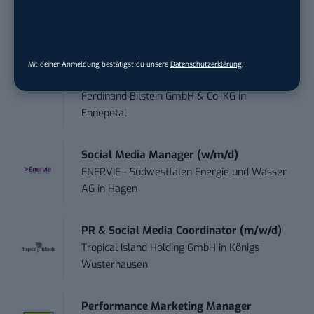
Marketing /...
Acura Fachklinik GmbH
in
Albstadt
Content Marketing Specialist Product &
Mit deiner Anmeldung bestätigst du unsere
Datenschutzerklärung
.
Te...
Ferdinand Bilstein GmbH & Co. KG
in
Ennepetal
Social Media Manager (w/m/d)
ENERVIE - Südwestfalen Energie und Wasser
AG
in
Hagen
PR & Social Media Coordinator (m/w/d)
Tropical Island Holding GmbH
in
Königs
Wusterhausen
Performance Marketing Manager