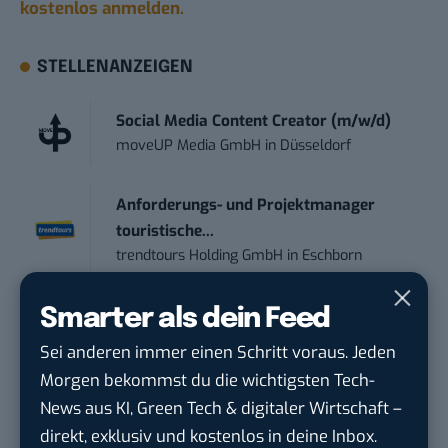
kostenlos anmelden.
STELLENANZEIGEN
Social Media Content Creator (m/w/d)
moveUP Media GmbH
in
Düsseldorf
Anforderungs- und Projektmanager
touristische...
trendtours Holding GmbH
in
Eschborn
IT Sales & Online Marketing Manager
Smarter als dein Feed
(m/w/...
Sei anderen immer einen Schritt voraus. Jeden
Instaffo GmbH
in
Karlsruhe
Morgen bekommst du die wichtigsten Tech-
News aus KI, Green Tech & digitaler Wirtschaft –
Marketing Manager – Content
direkt, exklusiv und kostenlos in deine Inbox.