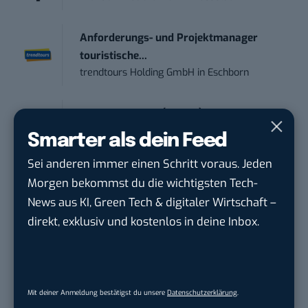
Anforderungs- und Projektmanager
touristische...
trendtours Holding GmbH
in
Eschborn
Content Creator (m/w/d)
OAS AG
in
Bremen
Smarter als dein Feed
Sei anderen immer einen Schritt voraus. Jeden
Content-Manager (m/w/d)
Morgen bekommst du die wichtigsten Tech-
Hermann Sewerin GmbH
in
Gütersloh
News aus KI, Green Tech & digitaler Wirtschaft –
direkt, exklusiv und kostenlos in deine Inbox.
Social Media – / Channel – Lead (...
EDEKA Südwest Stiftung & Co. KG
in
Offenburg
Mit deiner Anmeldung bestätigst du unsere
Datenschutzerklärung
.
Digital Forensic Analyst (f/m/d)