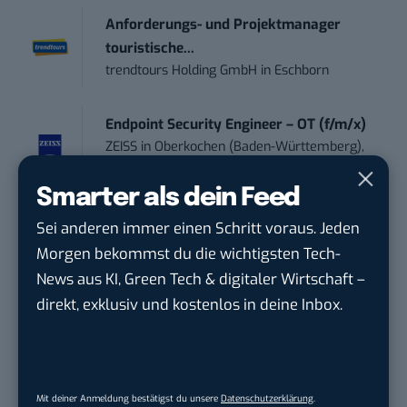
Anforderungs- und Projektmanager
touristische...
trendtours Holding GmbH
in
Eschborn
Endpoint Security Engineer – OT (f/m/x)
ZEISS
in
Oberkochen (Baden-Württemberg),
München
Smarter als dein Feed
Social Media Manager (m/w/d)
Sei anderen immer einen Schritt voraus. Jeden
BANNERKÖNIG GmbH
in
Gelsenkirchen
Morgen bekommst du die wichtigsten Tech-
News aus KI, Green Tech & digitaler Wirtschaft –
Social Media Manager / Content Creator
direkt, exklusiv und kostenlos in deine Inbox.
(m/w/d)
Dr. Meyer & Meyer-Peteaux New Media
Compa...
in
Rastede
Mit deiner Anmeldung bestätigst du unsere
Datenschutzerklärung
.