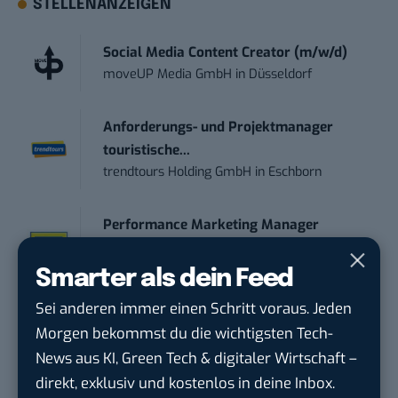
STELLENANZEIGEN
Social Media Content Creator (m/w/d)
moveUP Media GmbH
in
Düsseldorf
Anforderungs- und Projektmanager
touristische...
trendtours Holding GmbH
in
Eschborn
Performance Marketing Manager
Schwerpunkt Pai...
EDEKA Südwest Stiftung & Co. KG
in
Smarter als dein Feed
Offenburg
Sei anderen immer einen Schritt voraus. Jeden
Morgen bekommst du die wichtigsten Tech-
Social Media Consultant & Account Lead
News aus KI, Green Tech & digitaler Wirtschaft –
(m...
direkt, exklusiv und kostenlos in deine Inbox.
Social DNA GmbH
in
Frankfurt am Main,