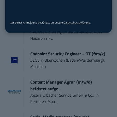
Frankfurt am Main
Sales-Manager (m/w/d) Online-
Mit deiner Anmeldung bestätigst du unsere
Datenschutzerklärung
.
Marketing
.wtv Württemberger Medien GmbH & ...
in
Heilbronn, F...
Endpoint Security Engineer – OT (f/m/x)
ZEISS
in
Oberkochen (Baden-Württemberg),
München
Content Manager Agrar (m/w/d)
befristet aufgr...
Josera Erbacher Service GmbH & Co...
in
Remote / Mob...