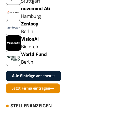
Stuttgart
novomind AG
Hamburg
Zenloop
Berlin
VisionAI
Bielefeld
World Fund
Berlin
Alle Einträge ansehen
Jetzt Firma eintragen
STELLENANZEIGEN