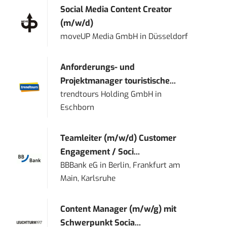
Social Media Content Creator
(m/w/d)
moveUP Media GmbH
in
Düsseldorf
Anforderungs- und
Projektmanager touristische...
trendtours Holding GmbH
in
Eschborn
Teamleiter (m/w/d) Customer
Engagement / Soci...
BBBank eG
in
Berlin, Frankfurt am
Main, Karlsruhe
Content Manager (m/w/g) mit
Schwerpunkt Socia...