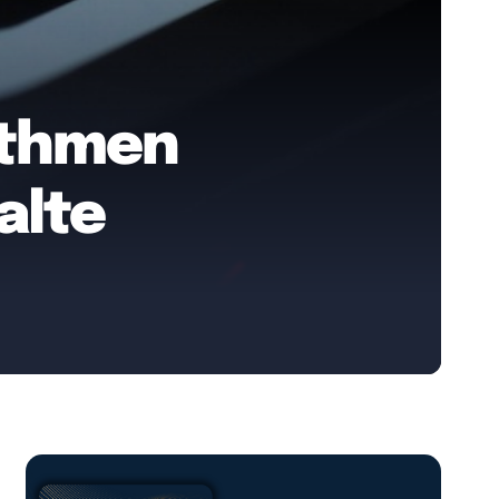
rithmen
alte