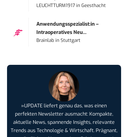
LEUCHTTURM1917
in
Geesthacht
Anwendungsspezialist:in –
Intraoperatives Neu...
Brainlab
in
Stuttgart
»UPDATE liefert genau das, was einen
perfekten Newsletter ausmacht: Kompakte,
aktuelle News, spannende Insights, relevante
Trends aus Technologie & Wirtschaft. Prägnant,