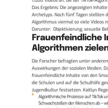
1.000 Videos an, die der TikTok-Algor
Das Ergebnis: Die angezeigten Inhalt
Archetyps. Nach fünf Tagen stellten di
Algorithmus viermal so viele Videos m
Darunter: Objektivierung, sexuelle Be
Frauenfeindliche I
Algorithmen ziele
Die Forscher befragten unter anderem
Auswirkungen der sozialen Medien. Dab
frauenfeindliche Inhalte von den Sma
die Schulen und auf die Schulhöfe gew
Jugendkultur festsetzen. Kaitlyn Rege
Algorithmische Prozesse auf TikTok un
Schwachstellen der Menschen ab – wie