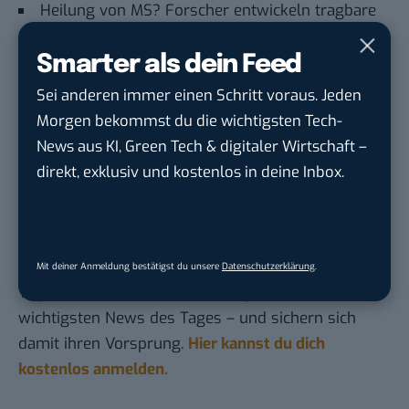
Heilung von MS? Forscher entwickeln tragbare
Geräte für menschliche Zelle
Smarter als dein Feed
“Bitte stirb. Bitte”: Google-KI Gemini hat US-
Studenten bedroht
Sei anderen immer einen Schritt voraus. Jeden
Morgen bekommst du die wichtigsten Tech-
Solarenergie aus dem Weltraum: Start-up
News aus KI, Green Tech & digitaler Wirtschaft –
verfolgt komplett neuen Ansatz
direkt, exklusiv und kostenlos in deine Inbox.
Du möchtest nicht abgehängt werden
, wenn es um
KI, Green Tech und die Tech-Themen von Morgen
geht? Über 12.000 smarte Leser bekommen jeden
Mit deiner Anmeldung bestätigst du unsere
Datenschutzerklärung
.
Tag UPDATE, unser Tech-Briefing mit den
wichtigsten News des Tages – und sichern sich
damit ihren Vorsprung.
Hier kannst du dich
kostenlos anmelden.