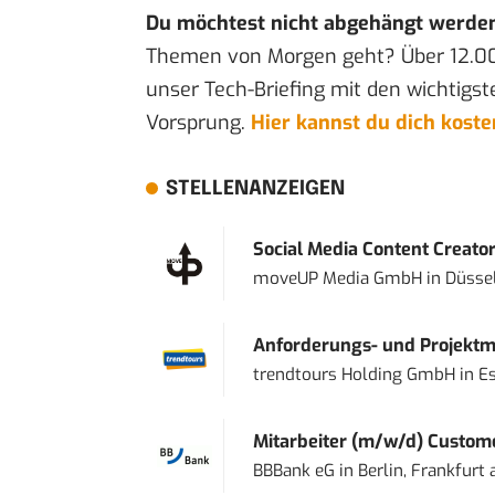
Du möchtest nicht abgehängt werde
Themen von Morgen geht? Über 12.0
unser Tech-Briefing mit den wichtigst
Vorsprung.
Hier kannst du dich kost
STELLENANZEIGEN
Social Media Content Creato
moveUP Media GmbH
in
Düsse
Anforderungs- und Projektma
trendtours Holding GmbH
in
E
Mitarbeiter (m/w/d) Custome
BBBank eG
in
Berlin, Frankfurt