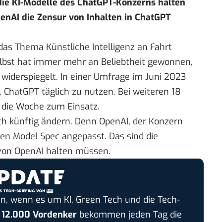
h die KI-Modelle des ChatGPT-Konzerns halten
enAI die Zensur von Inhalten in ChatGPT
das Thema Künstliche Intelligenz an Fahrt
lbst hat immer mehr an Beliebtheit gewonnen,
widerspiegelt. In einer
Umfrage im Juni 2023
 ChatGPT täglich zu nutzen. Bei weiteren 18
 die Woche zum Einsatz.
ch künftig ändern. Denn OpenAI, der Konzern
ten
Model Spec angepasst
. Das sind die
e von OpenAI halten müssen.
n, wenn es um KI, Green Tech und die Tech-
r
12.000 Vordenker
bekommen jeden Tag die