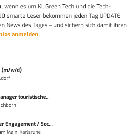
n
, wenn es um KI, Green Tech und die Tech-
00 smarte Leser bekommen jeden Tag UPDATE,
en News des Tages – und sichern sich damit ihren
enlos anmelden.
r (m/w/d)
ldorf
nager touristische...
schborn
r Engagement / Soc...
 am Main, Karlsruhe