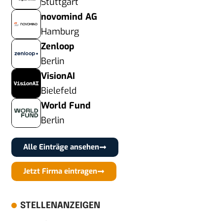
Stuttgart
novomind AG
Hamburg
Zenloop
Berlin
VisionAI
Bielefeld
World Fund
Berlin
Alle Einträge ansehen
Jetzt Firma eintragen
STELLENANZEIGEN