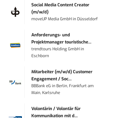
Social Media Content Creator
(m/w/d)
moveUP Media GmbH
in
Düsseldorf
Anforderungs- und
Projektmanager touristische...
trendtours Holding GmbH
in
Eschborn
Mitarbeiter (m/w/d) Customer
Engagement / Soc...
BBBank eG
in
Berlin, Frankfurt am
Main, Karlsruhe
Volontärin / Volontär für
Kommunikation mit d...