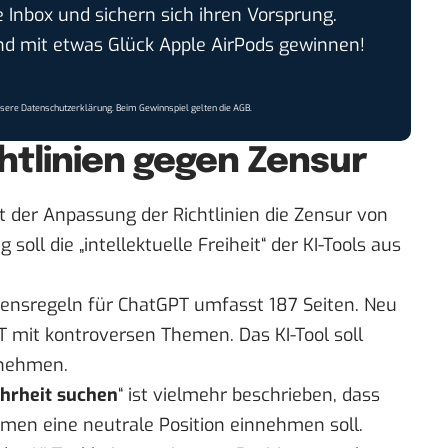
e Inbox und sichern sich ihren Vorsprung.
 mit etwas Glück Apple AirPods gewinnen!
nsere
Datenschutzerklärung
. Beim Gewinnspiel gelten die
AGB
.
tlinien gegen Zensur
 der Anpassung der Richtlinien die Zensur von
soll die „intellektuelle Freiheit“ der KI-Tools aus
ensregeln für ChatGPT umfasst
187 Seiten
. Neu
 mit kontroversen Themen. Das KI-Tool soll
nnehmen.
hrheit suchen
“ ist vielmehr beschrieben, dass
men eine neutrale Position einnehmen soll.