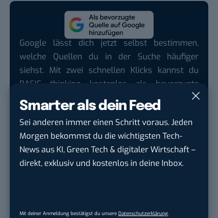
Google lässt dich jetzt selbst bestimmen,
welche Quellen du in der Suche häufiger
siehst. Mit zwei schnellen Klicks kannst du
BASIC thinking kostenlos als bevorzugte
Quelle hinzufügen und damit unabhängigen
Smarter als dein Feed
Tech-Journalismus unterstützen. Vielen Dank!
Sei anderen immer einen Schritt voraus. Jeden
Hier basicthinking.de hinzufügen
Morgen bekommst du die wichtigsten Tech-
News aus KI, Green Tech & digitaler Wirtschaft –
Auch interessant:
direkt, exklusiv und kostenlos in deine Inbox.
VW ID. Every1: Volkswagen präsentiert
Elektroauto für 20.000 Euro
Wie geht das denn? Flugtaxi-Unternehmen
Lilium schon wieder insolvent
Mit deiner Anmeldung bestätigst du unsere
Datenschutzerklärung
.