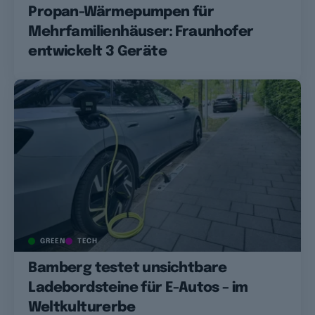
Propan-Wärmepumpen für
Mehrfamilienhäuser: Fraunhofer
entwickelt 3 Geräte
GREEN
TECH
Bamberg testet unsichtbare
Ladebordsteine für E-Autos – im
Weltkulturerbe