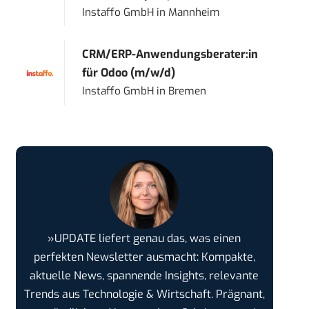
Instaffo GmbH
in
Mannheim
CRM/ERP-Anwendungsberater:in
für Odoo (m/w/d)
Instaffo GmbH
in
Bremen
»UPDATE liefert genau das, was einen
perfekten Newsletter ausmacht: Kompakte,
aktuelle News, spannende Insights, relevante
Trends aus Technologie & Wirtschaft. Prägnant,