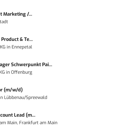
 Marketing /...
tadt
Product & Te...
 KG
in
Ennepetal
ger Schwerpunkt Pai...
 KG
in
Offenburg
or (m/w/d)
in
Lübbenau/Spreewald
count Lead (m...
 am Main, Frankfurt am Main