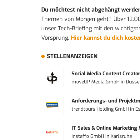
Du möchtest nicht abgehängt werde
Themen von Morgen geht? Über 12.0
unser Tech-Briefing mit den wichtigst
Vorsprung.
Hier kannst du dich kost
STELLENANZEIGEN
Social Media Content Creato
moveUP Media GmbH
in
Düsse
Anforderungs- und Projektma
trendtours Holding GmbH
in
E
IT Sales & Online Marketing
Instaffo GmbH
in
Karlsruhe