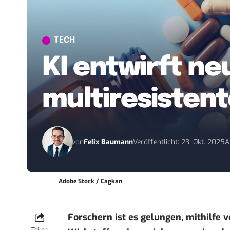
TECH
KI entwirft ne
multiresisten
von
Felix Baumann
Veröffentlicht: 23. Okt. 2025
A
Adobe Stock / Cagkan
Forschern ist es gelungen, mithilfe v