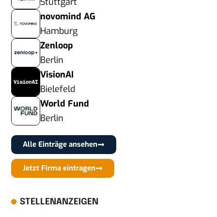
Stuttgart
novomind AG
Hamburg
Zenloop
Berlin
VisionAI
Bielefeld
World Fund
Berlin
Alle Einträge ansehen
Jetzt Firma eintragen
STELLENANZEIGEN