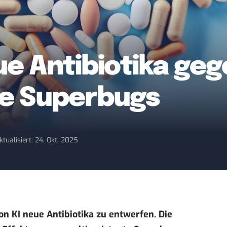
ue Antibiotika ge
te Superbugs
ktualisiert: 24. Okt. 2025
on KI neue Antibiotika zu entwerfen. Die