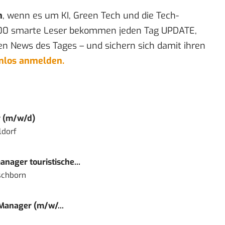
n
, wenn es um KI, Green Tech und die Tech-
00 smarte Leser bekommen jeden Tag UPDATE,
en News des Tages – und sichern sich damit ihren
enlos anmelden.
r (m/w/d)
ldorf
nager touristische...
schborn
 Manager (m/w/...