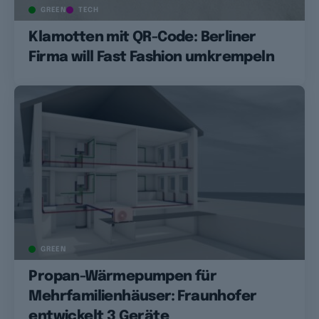
GREEN
TECH
Klamotten mit QR-Code: Berliner
Firma will Fast Fashion umkrempeln
GREEN
Propan-Wärmepumpen für
Mehrfamilienhäuser: Fraunhofer
entwickelt 3 Geräte