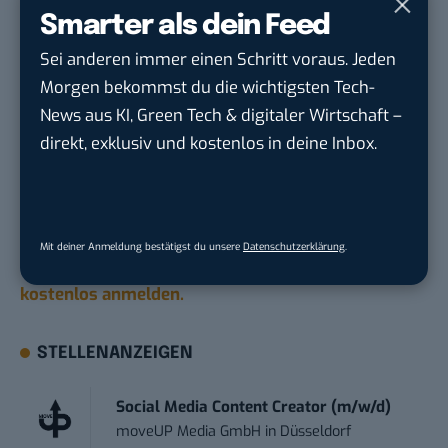
Smarter als dein Feed
Kostenfalle Gas? Studie warnt vor
Sei anderen immer einen Schritt voraus. Jeden
Milliardenrisiko durch neue Gaskraftwerke
Morgen bekommst du die wichtigsten Tech-
News aus KI, Green Tech & digitaler Wirtschaft –
Du möchtest nicht abgehängt werden
, wenn es um
direkt, exklusiv und kostenlos in deine Inbox.
KI, Green Tech und die Tech-Themen von Morgen
geht? Über 12.000 smarte Leser bekommen jeden
Tag UPDATE, unser Tech-Briefing mit den
wichtigsten News des Tages – und sichern sich
Mit deiner Anmeldung bestätigst du unsere
Datenschutzerklärung
.
damit ihren Vorsprung.
Hier kannst du dich
kostenlos anmelden.
STELLENANZEIGEN
Social Media Content Creator (m/w/d)
moveUP Media GmbH
in
Düsseldorf