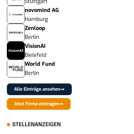
Stuttgart
novomind AG
Hamburg
Zenloop
Berlin
VisionAI
Bielefeld
World Fund
Berlin
Alle Einträge ansehen
Jetzt Firma eintragen
STELLENANZEIGEN