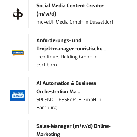
Social Media Content Creator
(m/w/d)
moveUP Media GmbH
in
Düsseldorf
Anforderungs- und
Projektmanager touristische...
trendtours Holding GmbH
in
Eschborn
AI Automation & Business
Orchestration Ma...
SPLENDID RESEARCH GmbH
in
Hamburg
Sales-Manager (m/w/d) Online-
Marketing