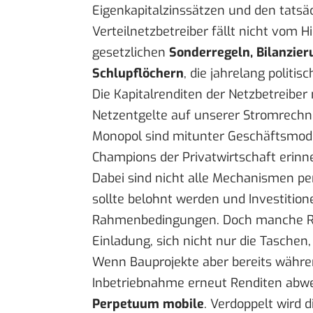
Eigenkapitalzinssätzen und den tatsäc
Verteilnetzbetreiber fällt nicht vom 
gesetzlichen
Sonderregeln, Bilanzier
Schlupflöchern
, die jahrelang politi
Die Kapitalrenditen der Netzbetreibe
Netzentgelte auf unserer Stromrech
Monopol sind mitunter Geschäftsmodel
Champions der Privatwirtschaft erinner
Dabei sind nicht alle Mechanismen per
sollte belohnt werden und Investitio
Rahmenbedingungen
. Doch manche R
Einladung, sich nicht nur die Tasche
Wenn Bauprojekte aber bereits währe
Inbetriebnahme erneut Renditen abwer
Perpetuum mobile
. Verdoppelt wird 