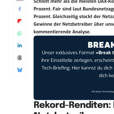
Teilen
Schnitt mehr als die meisten DAX-Ko
Prozent. Fair sind laut Bundesnetzag
Prozent. Gleichzeitig stockt der Net
Gewinne der Netzbetreiber über uns
kommentierende Analyse.
Unser exklusives Format
»Break 
ihre Einzelteile zerlegen, erschei
Tech-Briefing. Hier kannst du dic
dich k
Mit deiner Anmeldung
Rekord-Renditen: