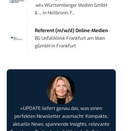
.wtv Württemberger Medien GmbH
& ...
in
Heilbronn, F...
Referent (m/w/d) Online-Medien
BG Unfallklinik Frankfurt am Main
gGmbH
in
Frankfurt
»UPDATE liefert genau das, was einen
perfekten Newsletter ausmacht: Kompakte,
aktuelle News, spannende Insights, relevante