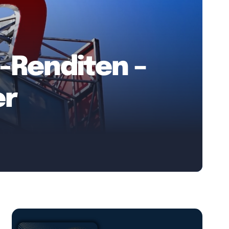
-Renditen –
er