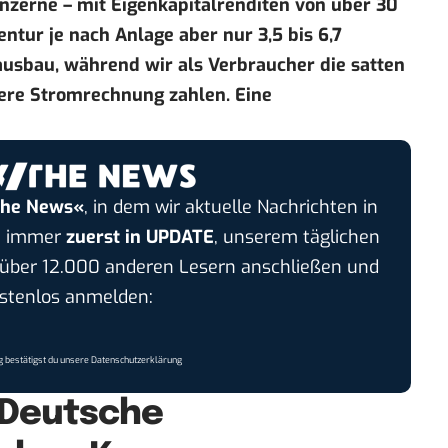
nzerne – mit Eigenkapitalrenditen von über 30
entur je nach Anlage aber nur 3,5 bis 6,7
zausbau, während wir als Verbraucher die satten
ere Stromrechnung zahlen. Eine
the News«
, in dem wir aktuelle Nachrichten in
nt immer
zuerst in UPDATE
, unserem täglichen
h über 12.000 anderen Lesern anschließen und
ostenlos anmelden:
 bestätigst du unsere
Datenschutzerklärung
 Deutsche