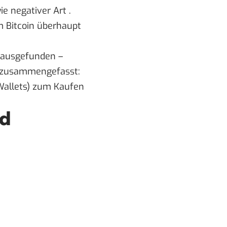
e negativer Art .
m Bitcoin überhaupt
.
rausgefunden –
en zusammengefasst:
(Wallets) zum Kaufen
nd