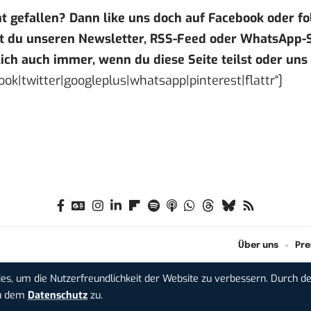
ht gefallen? Dann like uns doch auf
Facebook
oder fo
t du unseren
Newsletter
,
RSS-Feed
oder
WhatsApp-S
ich auch immer, wenn du diese Seite teilst oder uns
ok|twitter|googleplus|whatsapp|pinterest|flattr“]
Über uns
Pre
es, um die Nutzerfreundlichkeit der Website zu verbessern. Durch d
du dem
Datenschutz
zu.