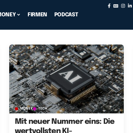
MONEY
FIRMEN
PODCAST
MONEY
TECH
Mit neuer Nummer eins: Die
wertvollsten KI-