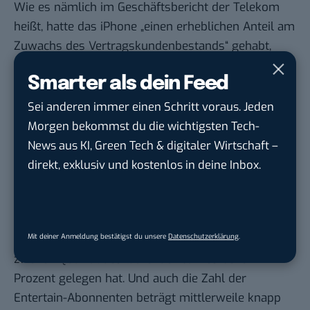
Wie es nämlich im Geschäftsbericht der Telekom
heißt, hatte das iPhone „einen erheblichen Anteil am
Zuwachs des Vertragskundenbestands“ gehabt,
ohne dass der Konzern genau Zahlen nennen
Smarter als dein Feed
würde.
Wie Elvis sich durchgehend bis zu seinem Tod auf
Sei anderen immer einen Schritt voraus. Jeden
seine Stimme verlassen konnte, so kann dies die
Morgen bekommst du die wichtigsten Tech-
Telekom offenbar auf den Breitband-Bereich. Der
News aus KI, Green Tech & digitaler Wirtschaft –
Breitbandmarktanteil im Festnetz kann seit
direkt, exklusiv und kostenlos in deine Inbox.
nunmehr drei Jahren stabil bei mehr als 46
Prozent gehalten werden und die Zahl der DSL-
Anschlüsse stieg um 130.000 auf knapp 11,80
Mit deiner Anmeldung bestätigst du unsere
Datenschutzerklärung
.
Millionen, wobei der Neukundenmarktanteil im
zweiten Quartal des laufenden Jahres bei 52
Prozent gelegen hat. Und auch die Zahl der
Entertain-Abonnenten beträgt mittlerweile knapp