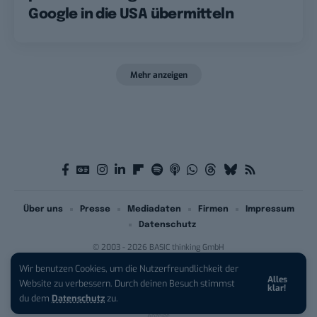
Google in die USA übermitteln
Mehr anzeigen
Über uns
Presse
Mediadaten
Firmen
Impressum
Datenschutz
© 2003 - 2026 BASIC thinking GmbH
Wir benutzen Cookies, um die Nutzerfreundlichkeit der
Alles
iPhone 17 Pro sichern:
Für 1 € +
Website zu verbessern. Durch deinen Besuch stimmst
klar!
200 € Hardware-Bonus!
du dem
Datenschutz
zu.
Anzeige