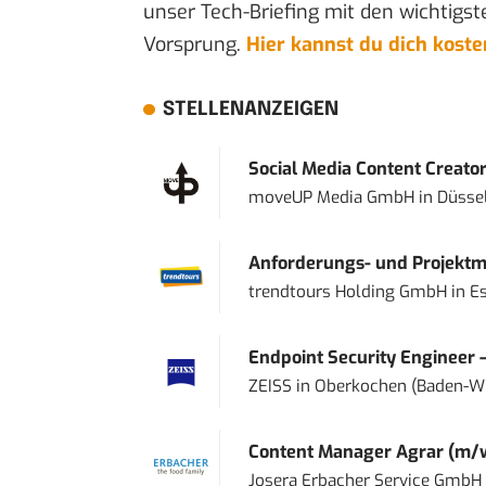
unser Tech-Briefing mit den wichtigst
Vorsprung.
Hier kannst du dich kost
STELLENANZEIGEN
Social Media Content Creato
moveUP Media GmbH
in
Düsse
Anforderungs- und Projektma
trendtours Holding GmbH
in
E
Endpoint Security Engineer 
ZEISS
in
Oberkochen (Baden-W
Content Manager Agrar (m/w/d
Josera Erbacher Service GmbH &