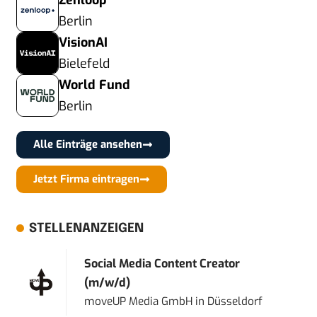
Zenloop
Berlin
VisionAI
Bielefeld
World Fund
Berlin
Alle Einträge ansehen
Jetzt Firma eintragen
STELLENANZEIGEN
Social Media Content Creator
(m/w/d)
moveUP Media GmbH
in
Düsseldorf