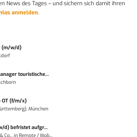
en News des Tages – und sichern sich damit ihren
enlos anmelden.
r (m/w/d)
ldorf
nager touristische...
schborn
– OT (f/m/x)
ürttemberg), München
) befristet aufgr...
 Co...
in
Remote / Mob...