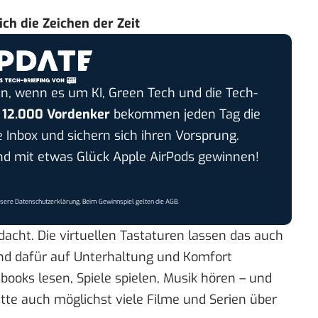
ch die Zeichen der Zeit
n, wenn es um KI, Green Tech und die Tech-
r
12.000 Vordenker
bekommen jeden Tag die
e Inbox und sichern sich ihren Vorsprung.
 mit etwas Glück Apple AirPods gewinnen!
nsere
Datenschutzerklärung
. Beim Gewinnspiel gelten die
AGB
.
acht. Die virtuellen Tastaturen lassen das auch
nd dafür auf Unterhaltung und Komfort
books lesen, Spiele spielen, Musik hören – und
itte auch möglichst viele Filme und Serien über