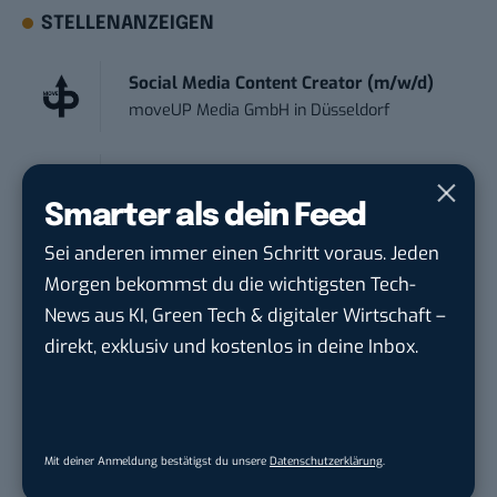
STELLENANZEIGEN
Social Media Content Creator (m/w/d)
moveUP Media GmbH
in
Düsseldorf
Anforderungs- und Projektmanager
touristische...
Smarter als dein Feed
trendtours Holding GmbH
in
Eschborn
Sei anderen immer einen Schritt voraus. Jeden
Morgen bekommst du die wichtigsten Tech-
Social Media Manager / Content Creator
News aus KI, Green Tech & digitaler Wirtschaft –
(m/w/d)
direkt, exklusiv und kostenlos in deine Inbox.
Dr. Meyer & Meyer-Peteaux New Media
Compa...
in
Rastede
Endpoint Security Engineer – OT (f/m/x)
Mit deiner Anmeldung bestätigst du unsere
Datenschutzerklärung
.
ZEISS
in
Oberkochen (Baden-Württemberg),