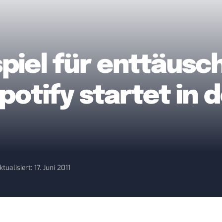
piel für enttäusc
otify startet in 
ktualisiert: 17. Juni 2011