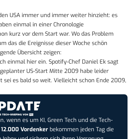
 den USA immer und immer weiter hinzieht: es
aben einmal in einer Chronologie
hon kurz vor dem Start war. Wo das Problem
rum das die
Ereignisse dieser Woche
schön
gende Übersicht zeigen:
ach
einmal hier ein
. Spotify-Chef Daniel Ek sagt
eplanter US-Start Mitte 2009 habe leider
sei es bald so weit. Vielleicht schon Ende 2009,
n, wenn es um KI, Green Tech und die Tech-
r
12.000 Vordenker
bekommen jeden Tag die
e Inbox und sichern sich ihren Vorsprung.