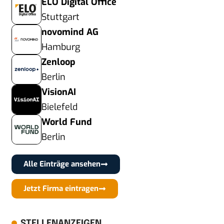
ELO Digital Office
Stuttgart
novomind AG
Hamburg
Zenloop
Berlin
VisionAI
Bielefeld
World Fund
Berlin
Alle Einträge ansehen
Jetzt Firma eintragen
STELLENANZEIGEN