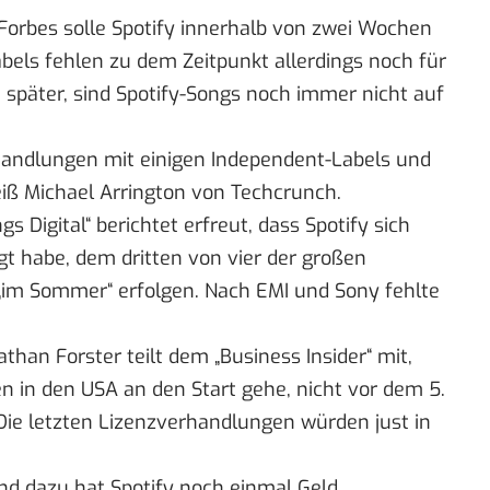
Forbes
solle Spotify innerhalb von zwei Wochen
abels
fehlen zu dem Zeitpunkt
allerdings noch für
n später, sind Spotify-Songs noch immer nicht auf
rhandlungen mit einigen Independent-Labels und
iß Michael Arrington
von Techcrunch
.
gs Digital“
berichtet erfreut, dass Spotify sich
gt habe, dem dritten von vier der großen
 „im Sommer“ erfolgen. Nach EMI und Sony fehlte
athan Forster teilt
dem „Business Insider“
mit,
n in den USA an den Start gehe, nicht vor dem 5.
i. Die letzten Lizenzverhandlungen würden just in
d dazu hat Spotify noch einmal Geld