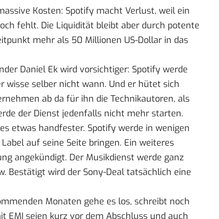
 massive Kosten:
Spotify macht Verlust
, weil ein
ch fehlt. Die Liquidität bleibt aber durch potente
eitpunkt mehr als 50 Millionen US-Dollar in das
der Daniel Ek
wird vorsichtiger
: Spotify werde
r wisse selber nicht wann. Und er hütet sich
ernehmen ab da für ihn die Technikautoren,
als
rde der Dienst jedenfalls nicht mehr starten.
les etwas handfester. Spotify werde in wenigen
Label auf seine Seite bringen. Ein weiteres
ung angekündigt. Der Musikdienst werde ganz
ow
. Bestätigt wird der Sony-Deal tatsächlich
eine
 kommenden Monaten
gehe es los
, schreibt noch
it EMI seien
kurz vor dem Abschluss
und auch