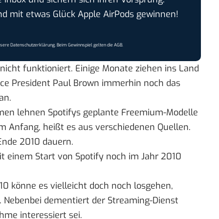
 mit etwas Glück Apple AirPods gewinnen!
nsere
Datenschutzerklärung
. Beim Gewinnspiel gelten die
AGB
.
icht funktioniert. Einige Monate ziehen ins Land
 Vice President Paul Brown
immerhin noch
das
an.
rmen
lehnen Spotifys
geplante Freemium-Modelle
m Anfang, heißt es aus verschiedenen Quellen.
 Ende 2010 dauern.
it einem Start von Spotify noch im Jahr 2010
0 könne es vielleicht doch noch losgehen,
“. Nebenbei
dementiert der Streaming-Dienst
me interessiert sei.