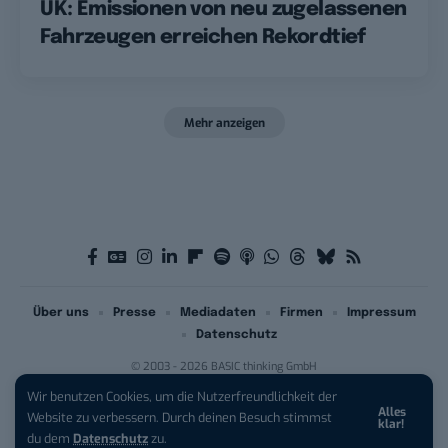
UK: Emissionen von neu zugelassenen
Fahrzeugen erreichen Rekordtief
Mehr anzeigen
Über uns
Presse
Mediadaten
Firmen
Impressum
Datenschutz
© 2003 - 2026 BASIC thinking GmbH
Wir benutzen Cookies, um die Nutzerfreundlichkeit der
Alles
iPhone 17 Pro sichern:
Für 1 € +
Website zu verbessern. Durch deinen Besuch stimmst
klar!
200 € Hardware-Bonus!
du dem
Datenschutz
zu.