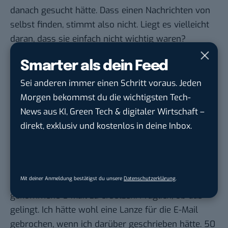
danach gesucht hätte. Dass einen Nachrichten von
selbst finden, stimmt also nicht. Liegt es vielleicht
daran, dass sie einfach nicht wichtig waren?
Rückblickend muss man wohl zugeben: Jepp, das
Smarter als dein Feed
meiste davon hätte man sich schenken können. Es
ist für uns nicht weiter von Belang und die Welt
Sei anderen immer einen Schritt voraus. Jeden
wird sich ganz sicher auch morgen noch drehen,
Morgen bekommst du die wichtigsten Tech-
wenn niemand darüber berichtet hätte.
News aus KI, Green Tech & digitaler Wirtschaft –
Doch schaut man genauer, ist doch einiges dabei,
direkt, exklusiv und kostenlos in deine Inbox.
was allgemein gesehen wichtige Meilensteine
darstellt: Die MiniDisc stirbt, also ein Medium, das
als der legitime Nachfolger der Musikkassette galt.
Mit deiner Anmeldung bestätigst du unsere
Datenschutzerklärung
.
Ein Dienst schickt sich an, die ebenfalls in die Jahre
gekommene E-Mail zu ersetzen. Fraglich, ob das
gelingt. Ich hätte wohl eine Lanze für die E-Mail
gebrochen, wenn ich darüber geschrieben hätte. 50