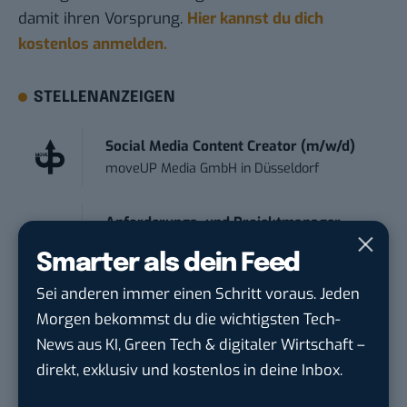
damit ihren Vorsprung.
Hier kannst du dich
kostenlos anmelden.
STELLENANZEIGEN
Social Media Content Creator (m/w/d)
moveUP Media GmbH
in
Düsseldorf
Anforderungs- und Projektmanager
touristische...
Smarter als dein Feed
trendtours Holding GmbH
in
Eschborn
Sei anderen immer einen Schritt voraus. Jeden
Morgen bekommst du die wichtigsten Tech-
IT Sales & Online Marketing Manager
News aus KI, Green Tech & digitaler Wirtschaft –
(m/w/...
direkt, exklusiv und kostenlos in deine Inbox.
Instaffo GmbH
in
Karlsruhe