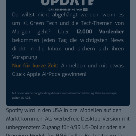
Du willst nicht abgehängt werden, wenn es
um KI, Green Tech und die Tech-Themen von
Morgen geht? Über
12.000 Vordenker
bekommen jeden Tag die wichtigsten News
direkt in die Inbox und sichern sich ihren
Vorsprung.
Nur für kurze Zeit:
Anmelden und mit etwas
Glück Apple AirPods gewinnen!
Mit deiner Anmeldung bestätigst du unsere
Datenschutzerklärung
. Beim Gewinnspiel
gelten die
AGB
.
Spotify wird in den USA in drei Modellen auf den
Markt kommen: Als werbefreie Desktop-Version mit
unbegrenztem Zugang für 4,99 US-Dollar oder als
Premium-Modell für 9,99 Dollar. Bei letzterem lässt