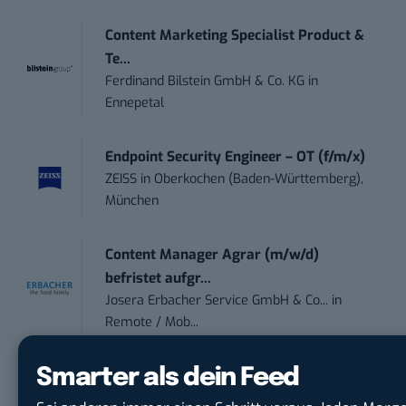
Content Marketing Specialist Product &
Te...
Ferdinand Bilstein GmbH & Co. KG
in
Ennepetal
Endpoint Security Engineer – OT (f/m/x)
ZEISS
in
Oberkochen (Baden-Württemberg),
München
Content Manager Agrar (m/w/d)
befristet aufgr...
Josera Erbacher Service GmbH & Co...
in
Remote / Mob...
Smarter als dein Feed
Social Media Manager (m/w/d)
BANNERKÖNIG GmbH
in
Gelsenkirchen