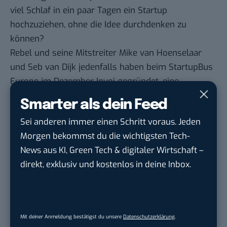
viel Schlaf in ein paar Tagen ein Startup
hochzuziehen, ohne die Idee durchdenken zu
können?
Rebel und seine Mitstreiter Mike van Hoenselaar
und Seb van Dijk jedenfalls haben beim StartupBus
Europe im Dezember
Invoi
gegründet, eine
interaktive Voicemail. Spricht man eine Nachricht
Smarter als dein Feed
auf eine Mailbox, soll eine intelligente Software
Sei anderen immer einen Schritt voraus. Jeden
dahinter die Informationen auswerten und etwa
Morgen bekommst du die wichtigsten Tech-
Termine und Kontakte direkt in einen Kalender
News aus KI, Green Tech & digitaler Wirtschaft –
eintragen. Keine schlechte Idee, aber funktioniert
direkt, exklusiv und kostenlos in deine Inbox.
das auch? Von Invoi steht erst einmal nur die
Website. Diesmal seien hauptsächlich
Produktmanager mitgefahren und weniger
Entwickler, erklärte mir Bizannes. Ob die drei
Mit deiner Anmeldung bestätigst du unsere
Datenschutzerklärung
.
Gründer Invoi überhaupt technisch umsetzen