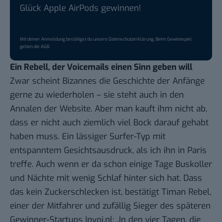
Glück Apple AirPods gewinnen!
Mit deiner Anmeldung bestätigst du unsere
Datenschutzerklärung
. Beim Gewinnspiel
gelten die
AGB
.
Ein Rebell, der Voicemails einen Sinn geben will
Zwar scheint Bizannes die Geschichte der Anfänge
gerne zu wiederholen – sie steht auch in den
Annalen der Website
. Aber man kauft ihm nicht ab,
dass er nicht auch ziemlich viel Bock darauf gehabt
haben muss. Ein lässiger Surfer-Typ mit
entspanntem Gesichtsausdruck, als ich ihn in Paris
treffe. Auch wenn er da schon einige Tage Buskoller
und Nächte mit wenig Schlaf hinter sich hat. Dass
das kein Zuckerschlecken ist, bestätigt Timan Rebel,
einer der Mitfahrer und zufällig Sieger des späteren
Gewinner-Startups
Invoi.nl
: „In den vier Tagen, die