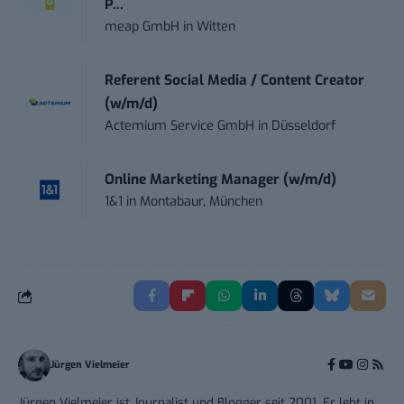
P...
meap GmbH
in
Witten
Referent Social Media / Content Creator
(w/m/d)
Actemium Service GmbH
in
Düsseldorf
Online Marketing Manager (w/m/d)
1&1
in
Montabaur, München
Jürgen Vielmeier
Jürgen Vielmeier ist Journalist und Blogger seit 2001. Er lebt in