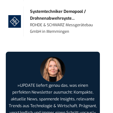
Systemtechniker Demopool /
Drohnenabwehrsyste...
ROHDE & SCHWARZ Messgerätebau
GmbH
in
Memmingen
»UPDATE liefert genau das, was einen
perfekten Newsletter ausmacht: Kompakte,
aktuelle News, spannende Insights, relevante
Trends aus Technologie & Wirtschaft. Prägnant,
verständlich und immer einen Schritt voraus!«