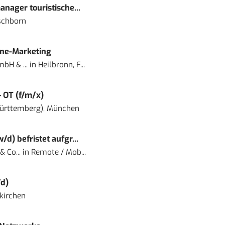
nager touristische...
schborn
ine-Marketing
bH & ...
in
Heilbronn, F...
– OT (f/m/x)
ürttemberg), München
) befristet aufgr...
 Co...
in
Remote / Mob...
d)
kirchen