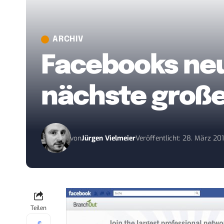
ARCHIV
Facebooks neue
nächste große
von
Jürgen Vielmeier
Veröffentlicht: 28. März 20
Teilen