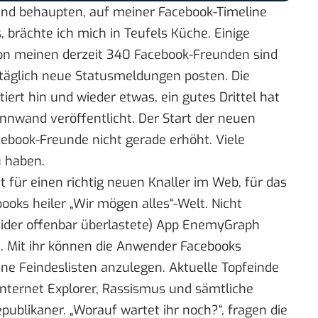
und behaupten, auf meiner Facebook-Timeline
, brächte ich mich in Teufels Küche. Einige
Von meinen derzeit 340 Facebook-Freunden sind
e täglich neue Statusmeldungen posten. Die
ert hin und wieder etwas, ein gutes Drittel hat
innwand veröffentlicht. Der
Start der neuen
cebook-Freunde nicht gerade erhöht. Viele
u haben.
it für einen richtig neuen Knaller im Web, für das
ooks heiler „Wir mögen alles“-Welt. Nicht
ider offenbar überlastete)
App EnemyGraph
n
. Mit ihr können die Anwender Facebooks
e Feindeslisten anzulegen. Aktuelle Topfeinde
 Internet Explorer, Rassismus und sämtliche
ublikaner. „Worauf wartet ihr noch?“, fragen die