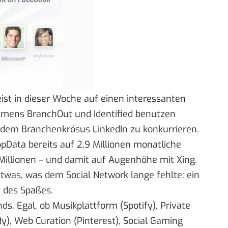
eist in dieser Woche auf einen
interessanten
amens BranchOut und Identified benutzen
it dem Branchenkrösus
LinkedIn
zu konkurrieren.
ppData
bereits auf 2,9 Millionen monatliche
2 Millionen – und damit auf Augenhöhe mit
Xing
.
was, was dem Social Network lange fehlte: ein
s des Spaßes.
ends. Egal, ob Musikplattform (
Spotify
), Private
ody), Web Curation (Pinterest), Social Gaming