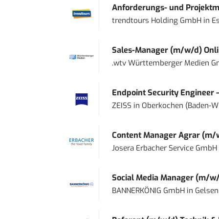
Anforderungs- und Projektma
trendtours Holding GmbH
in
E
Sales-Manager (m/w/d) Onl
.wtv Württemberger Medien Gm
Endpoint Security Engineer 
ZEISS
in
Oberkochen (Baden-W
Content Manager Agrar (m/w/d
Josera Erbacher Service GmbH &
Social Media Manager (m/w/
BANNERKÖNIG GmbH
in
Gelsen